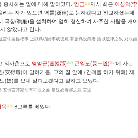
을 종사하는 일에 대해 말하였다.
임금
께서 최근
이성덕(李
인물
 올리는 자가 있으면 역률(逆律)로 논하겠다고 하교하셨는데
즉시 국청(鞫廳)을 설치하여 엄히 형신하여 사주한 사람을 캐어
지 않았다고 한다.
且言牛栗從祀事 上以爲頃因李成德疏 有更爲投疏者 論以逆律之敎 乃敢如
그 외사촌으로
영암군(靈巖郡)
곤일도(昆一道)
에 사는
공간
공간
환(安得還)이 말하기를, 그의 집 앞에 (간척을 하기 위해) 제
 노(奴)를 보내 살펴보겠다고 말하고 보냈다.
 安也言其家前有可堰之處 當送奴看審之意 言送
재목
8그루를 베었다.
물품