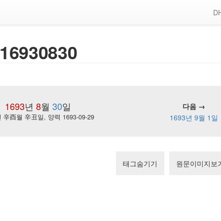
DH
16930830
1693
년
8
월
30
일
다음 →
辛酉월 辛丑일, 양력 1693-09-29
1693년 9월 1일
태그숨기기
원문이미지보