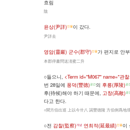
흐림
陰
윤상(尹詳)
이 갔다.
인물
尹詳去
영암(靈巖) 군수(郡守)
가 편지로 안
인물
本郡倅書問送淸蜜二升
○들으니,
<Term id="M067" name="
번 28일에
풍덕(豐德)
의
후릉(厚陵)
공간
공
후(待候)해야 하기 때문에,
고창(高敞)
공
다고 한다.
○聞方伯出巡 上以今卄八 謁豐德陵 方伯例爲地
○전
감찰(監察)
연최적(延最績)
이
개념
인물