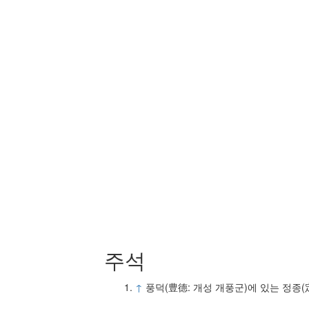
주석
↑
풍덕(豊德: 개성 개풍군)에 있는 정종(