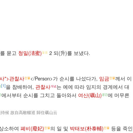
부를 묻고
청밀(淸蜜)
2 되(升)를 보냈다.
물품
관찰사">관찰사
</Person>가 순시를 나섰다가,
임금
께서 이
인물
인물
[1]
을 참배하여,
관찰사
는 예에 따라 임지의 경계에서 대
간
개념
에서부터 순시를 그치고 돌아와서
여산(礪山)
에 머무른
간
공간
境待候 故自高敞輟巡 歸住礪山云
 상소하여
폐비(廢妃)
의 일 및
박태보(朴泰輔)
등을 죽인
인물
인물