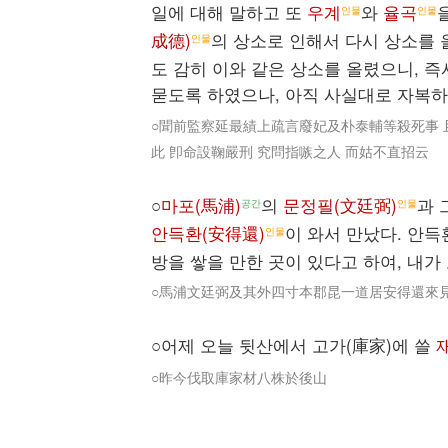
일에 대해 말하고 또
우계
와
율곡
인물
인물
成德)
의 상소로 인해서 다시 상소를
인물
도 감히 이와 같은 상소를 올렸으니, 
묻도록 하였으나, 아직 사실대로 자복하
○聞前監察延最績上疏言廢妃及朴泰輔等殺死事 
此 卽命設鞠嚴刑 究問指嗾之人 而姑不直招云
○
마포(馬浦)
의
문정필(文廷弼)
과 
공간
인물
안득환(安得還)
이 와서 만났다. 안득
인물
방을 쌓을 만한 곳이 있다고 하여, 내가
○馬浦文廷弼及其外四寸本郡昆一道居安得還來見
○어제 오늘 뒷산에서 고가(庫家)에 쓸
○昨今伐取庫家材八株於後山