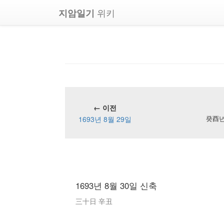
위키
지암일기
← 이전
1693년 8월 29일
癸酉년 
1693년 8월 30일 신축
三十日 辛丑