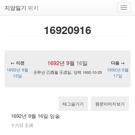
위키
지암일기
Toggl
navig
16920916
1692
년
9
월
16
일
← 이전
다음 →
1692년 9월
1692년 9월
壬申년 己酉월 壬戌일, 양력 1692-10-25
15일
17일
태그숨기기
원문이미지보기
1692년 9월 16일 임술
十六日 壬戌