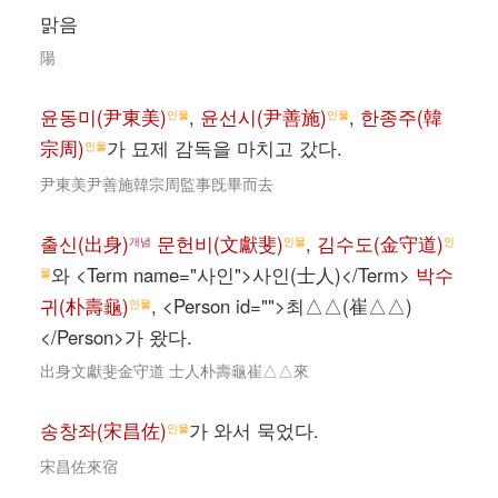
맑음
陽
윤동미(尹東美)
,
윤선시(尹善施)
,
한종주(韓
인물
인물
宗周)
가 묘제 감독을 마치고 갔다.
인물
尹東美尹善施韓宗周監事旣畢而去
출신(出身)
문헌비(文獻斐)
,
김수도(金守道)
개념
인물
인
와 <Term name="사인">사인(士人)</Term>
박수
물
귀(朴壽龜)
, <Person id="">최△△(崔△△)
인물
</Person>가 왔다.
出身文獻斐金守道 士人朴壽龜崔△△來
송창좌(宋昌佐)
가 와서 묵었다.
인물
宋昌佐來宿