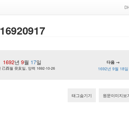
DH
16920917
1692
년
9
월
17
일
다음 →
己酉월 癸亥일, 양력 1692-10-26
1692년 9월 18일
태그숨기기
원문이미지보