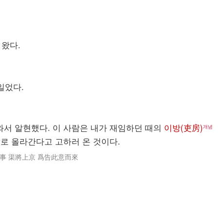
 왔다.
일었다.
와서 알현했다. 이 사람은 내가 재임하던 때의
이방(吏房)
개념
로 올라간다고 고하러 온 것이다.
간
事 渠將上京 爲告此意而來