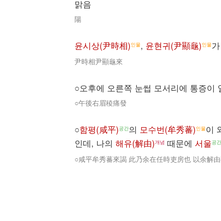
맑음
陽
윤시상(尹時相)
,
윤현귀(尹顯龜)
가
인물
인물
尹時相尹顯龜來
○오후에 오른쪽 눈썹 모서리에 통증이 
○午後右眉稜痛發
○
함평(咸平)
의
모수번(牟秀蕃)
이 
공간
인물
인데, 나의
해유(解由)
때문에
서울
개념
공
○咸平牟秀蕃來謁 此乃余在任時吏房也 以余解由