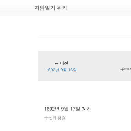
위키
지암일기
← 이전
1692년 9월 16일
壬申년 
1692년 9월 17일 계해
十七日 癸亥