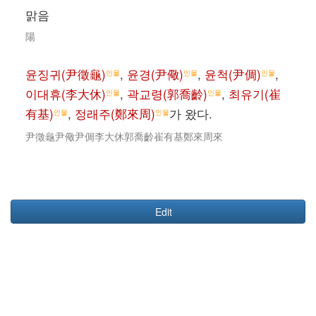
맑음
陽
윤징귀(尹徵龜)
,
윤경(尹儆)
,
윤척(尹倜)
,
인물
인물
인물
이대휴(李大休)
,
곽교령(郭喬齡)
,
최유기(崔
인물
인물
有基)
,
정래주(鄭來周)
가 왔다.
인물
인물
尹徵龜尹儆尹倜李大休郭喬齡崔有基鄭來周來
Edit