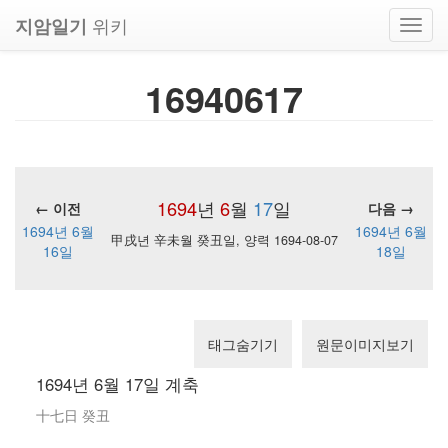
위키
지암일기
Toggl
navig
16940617
1694
년
6
월
17
일
← 이전
다음 →
1694년 6월
1694년 6월
甲戌년 辛未월 癸丑일, 양력 1694-08-07
16일
18일
태그숨기기
원문이미지보기
1694년 6월 17일 계축
十七日 癸丑