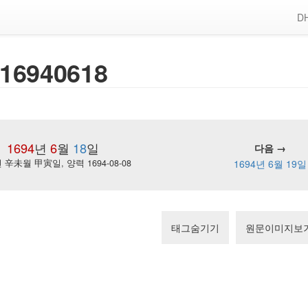
DH
16940618
1694
년
6
월
18
일
다음 →
辛未월 甲寅일, 양력 1694-08-08
1694년 6월 19일
태그숨기기
원문이미지보