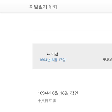
위키
지암일기
← 이전
1694년 6월 17일
甲戌년 
1694년 6월 18일 갑인
十八日 甲寅