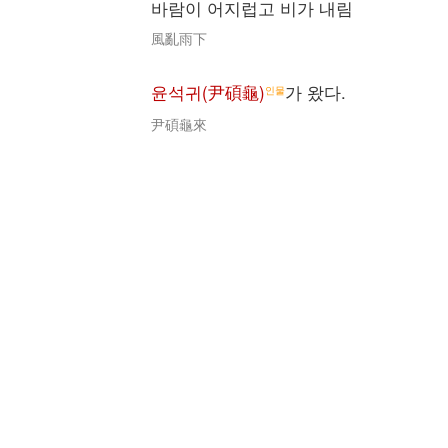
바람이 어지럽고 비가 내림
風亂雨下
윤석귀(尹碩龜)
가 왔다.
인물
尹碩龜來