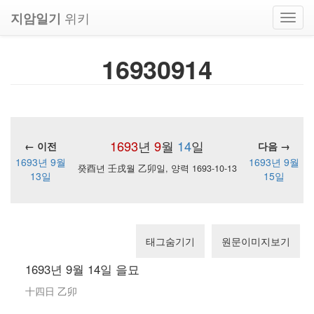
위키
지암일기
Toggl
navig
16930914
1693
년
9
월
14
일
← 이전
다음 →
1693년 9월
1693년 9월
癸酉년 壬戌월 乙卯일, 양력 1693-10-13
13일
15일
태그숨기기
원문이미지보기
1693년 9월 14일 을묘
十四日 乙卯