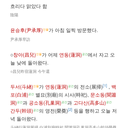
흐리다 맑았다 함
陰陽
윤승후(尹承厚)
가 아침 일찍 방문했다.
인물
尹承厚早訪
○
창아(昌兒)
가 어제
연동(蓮洞)
에서 자고 오
인물
공간
늘 낮에 돌아왔다.
○昌兒昨宿蓮洞 今午還
[1]
두서(斗緖)
가
연동(蓮洞)
의 전소(展掃)
,
백
인물
공간
포(白浦)
별묘(別廟)의 시사(時祀),
문소동(聞簫
공간
洞)
과
공소동(孔巢洞)
과
고다산(高多山)
공간
공간
공간
[2]
간두(幹頭)
의 영전(榮奠)
등을 행하고 오늘 저
공간
녁 돌아왔다.
斗緖行蓮洞展掃 白浦別廟時祀 聞簫洞孔巢洞高多山幹頭榮奠