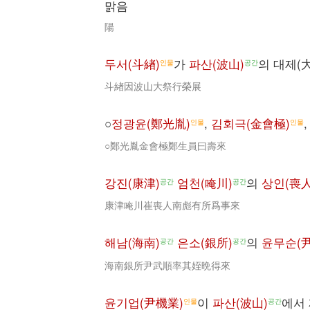
맑음
陽
두서(斗緖)
가
파산(波山)
의 대제(
인물
공간
斗緖因波山大祭行榮展
○
정광윤(鄭光胤)
,
김회극(金會極)
인물
인물
○鄭光胤金會極鄭生員曰壽來
강진(康津)
엄천(唵川)
의
상인(喪人
공간
공간
康津唵川崔喪人南彪有所爲事來
해남(海南)
은소(銀所)
의
윤무순(
공간
공간
海南銀所尹武順率其姪晩得來
윤기업(尹機業)
이
파산(波山)
에서 
인물
공간