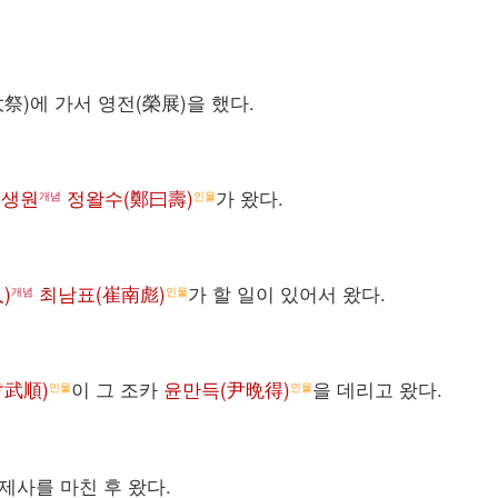
大祭)에 가서 영전(榮展)을 했다.
,
생원
정왈수(鄭曰壽)
가 왔다.
개념
인물
)
최남표(崔南彪)
가 할 일이 있어서 왔다.
개념
인물
尹武順)
이 그 조카
윤만득(尹晩得)
을 데리고 왔다.
인물
인물
제사를 마친 후 왔다.