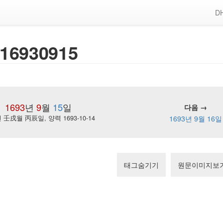
DH
16930915
1693
년
9
월
15
일
다음 →
壬戌월 丙辰일, 양력 1693-10-14
1693년 9월 16일
태그숨기기
원문이미지보