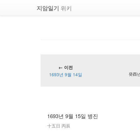
위키
지암일기
← 이전
1693년 9월 14일
癸酉년 
1693년 9월 15일 병진
十五日 丙辰