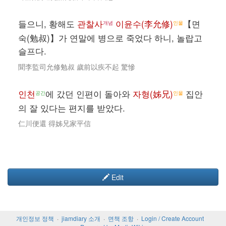
들으니, 황해도
관찰사
이윤수(李允修)
【면
개념
인물
숙(勉叔)】가 연말에 병으로 죽었다 하니, 놀랍고
슬프다.
聞李監司允修勉叔 歲前以疾不起 驚慘
인천
에 갔던 인편이 돌아와
자형(姊兄)
집안
공간
인물
의 잘 있다는 편지를 받았다.
仁川便還 得姊兄家平信
Edit
개인정보 정책
jiamdiary 소개
면책 조항
Login / Create Account