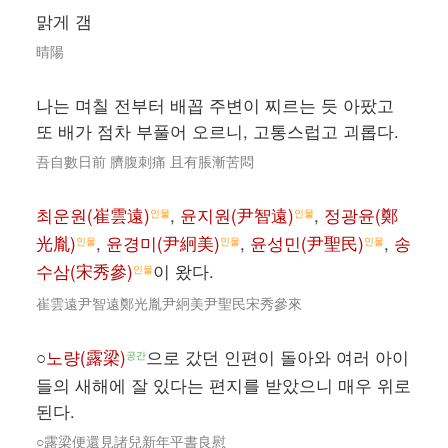
맑게 갬
晴陽
나는 며칠 전부터 배꼽 주변이 찌르는 듯 아팠고
또 배가 점차 부풀어 오르니, 고통스럽고 괴롭다.
吾自數日前 臍腹刺痛 且有脹漸苦悶
최운원(崔雲遠)
,
윤지원(尹智遠)
,
정광윤(鄭
인물
인물
光胤)
,
윤경미(尹絅美)
,
윤성민(尹聖民)
,
송
인물
인물
인물
수삼(宋秀參)
이 왔다.
인물
崔雲遠尹智遠鄭光胤尹絅美尹聖民宋秀參來
○
노량(露梁)
으로 갔던 인편이 돌아와 여러 아이
공간
들의 새해에 잘 있다는 편지를 받았으니 매우 위로
된다.
○露梁便還見諸兒新年平書良慰