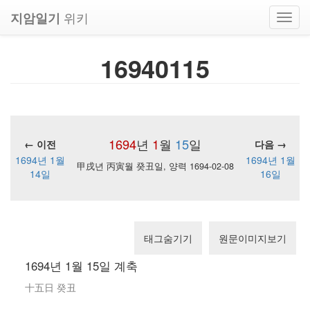
위키
지암일기
Toggl
navig
16940115
1694
년
1
월
15
일
← 이전
다음 →
1694년 1월
1694년 1월
甲戌년 丙寅월 癸丑일, 양력 1694-02-08
14일
16일
태그숨기기
원문이미지보기
1694년 1월 15일 계축
十五日 癸丑