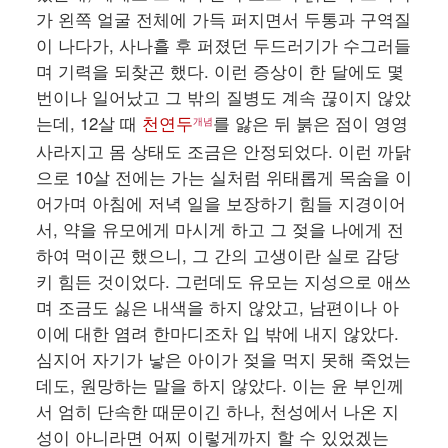
가 왼쪽 얼굴 전체에 가득 퍼지면서 두통과 구역질
이 나다가, 사나흘 후 퍼졌던 두드러기가 수그러들
며 기력을 되찾곤 했다. 이런 증상이 한 달에도 몇
번이나 일어났고 그 밖의 질병도 계속 끊이지 않았
는데, 12살 때
천연두
를 앓은 뒤 붉은 점이 영영
개념
사라지고 몸 상태도 조금은 안정되었다. 이런 까닭
으로 10살 전에는 가는 실처럼 위태롭게 목숨을 이
어가며 아침에 저녁 일을 보장하기 힘들 지경이어
서, 약을 유모에게 마시게 하고 그 젖을 나에게 전
하여 먹이곤 했으니, 그 간의 고생이란 실로 감당
키 힘든 것이었다. 그런데도 유모는 지성으로 애쓰
며 조금도 싫은 내색을 하지 않았고, 남편이나 아
이에 대한 염려 한마디조차 입 밖에 내지 않았다.
심지어 자기가 낳은 아이가 젖을 먹지 못해 죽었는
데도, 원망하는 말을 하지 않았다. 이는 윤 부인께
서 엄히 단속한 때문이긴 하나, 천성에서 나온 지
성이 아니라면 어찌 이렇게까지 할 수 있었겠는