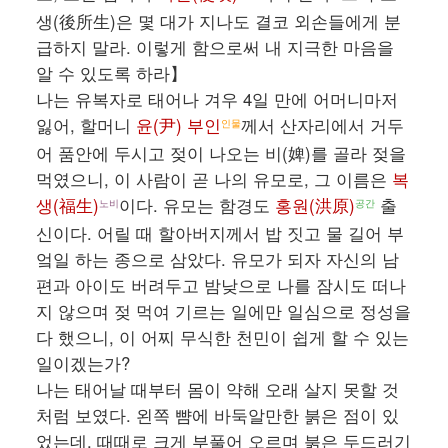
생(後所生)은 몇 대가 지나도 결코 외손들에게 분
급하지 말라. 이렇게 함으로써 내 지극한 마음을
알 수 있도록 하라】
나는 유복자로 태어나 겨우 4일 만에 어머니마저
잃어, 할머니
윤(尹) 부인
께서 산자리에서 거두
인물
어 품안에 두시고 젖이 나오는 비(婢)를 골라 젖을
먹였으니, 이 사람이 곧 나의 유모로, 그 이름은
복
생(福生)
이다. 유모는 함경도
홍원(洪原)
출
노비
공간
신이다. 어릴 때 할아버지께서 밥 짓고 물 길어 부
엌일 하는 종으로 삼았다. 유모가 되자 자신의 남
편과 아이도 버려두고 밤낮으로 나를 잠시도 떠나
지 않으며 젖 먹여 기르는 일에만 일심으로 정성을
다 했으니, 이 어찌 무식한 천민이 쉽게 할 수 있는
일이겠는가?
나는 태어날 때부터 몸이 약해 오래 살지 못할 것
처럼 보였다. 왼쪽 뺨에 바둑알만한 붉은 점이 있
었는데, 때때로 크게 부풀어 오르며 붉은 두드러기