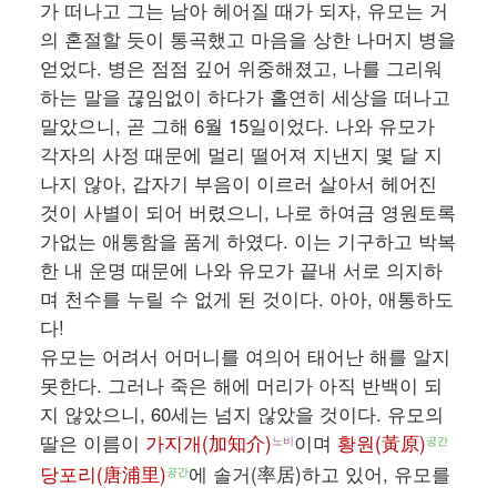
가 떠나고 그는 남아 헤어질 때가 되자, 유모는 거
의 혼절할 듯이 통곡했고 마음을 상한 나머지 병을
얻었다. 병은 점점 깊어 위중해졌고, 나를 그리워
하는 말을 끊임없이 하다가 홀연히 세상을 떠나고
말았으니, 곧 그해 6월 15일이었다. 나와 유모가
각자의 사정 때문에 멀리 떨어져 지낸지 몇 달 지
나지 않아, 갑자기 부음이 이르러 살아서 헤어진
것이 사별이 되어 버렸으니, 나로 하여금 영원토록
가없는 애통함을 품게 하였다. 이는 기구하고 박복
한 내 운명 때문에 나와 유모가 끝내 서로 의지하
며 천수를 누릴 수 없게 된 것이다. 아아, 애통하도
다!
유모는 어려서 어머니를 여의어 태어난 해를 알지
못한다. 그러나 죽은 해에 머리가 아직 반백이 되
지 않았으니, 60세는 넘지 않았을 것이다. 유모의
딸은 이름이
가지개(加知介)
이며
황원(黃原)
노비
공간
당포리(唐浦里)
에 솔거(率居)하고 있어, 유모를
공간