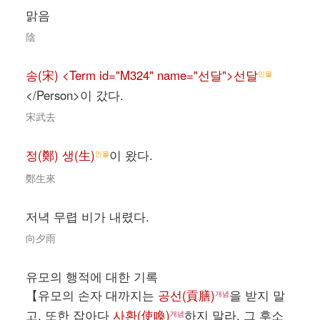
맑음
陰
송(宋) <Term id="M324" name="선달">선달
인물
</Person>이 갔다.
宋武去
정(鄭) 생(生)
이 왔다.
인물
鄭生來
저녁 무렵 비가 내렸다.
向夕雨
유모의 행적에 대한 기록
【유모의 손자 대까지는
공선(貢膳)
을 받지 말
개념
고, 또한 잡아다
사환(使喚)
하지 말라. 그 후소
개념