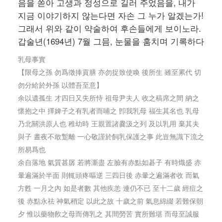
음을 쏟아 고생과 정성으로 길러 주었음을, 내가
지금 이야기하지 않는다면 자손 그 누가 알겠는가!
그래서 위와 같이 약술하여 후손들에게 보이노라.
갑술년(1694년) 7월 그믐, 눈물을 훔치며 기록하다
乳母事實
【限母之孫 勿爲徵捧貢膳 亦勿捉致使喚 後所生 雖至累代 切
勿分給於外孫 以體吾至意】
余以遺孤生 才四日又失所恃 祖母尹夫人 收之稿席之間 納之
懷抱之中 擇婢子之有乳者而哺之 卽我乳母 福生其名也 乳母
乃北關洪原人也 稚幼時 王親置諸爨汲之列 及以乳用 棄其夫
與子 晝夜不敢蹔離 一心敬謹於飼乳保護之事 此豈無識下流之
所易爲也
余自落地 氣質甚孱 若將澌盡 左臉有赤點如碁子 有時熾盛 赤
暈遍滿於半面 則輒頭疼嘔逆 三四日後 赤暈之遍滿者收 而氣
方甦 一月之內 如是者數 其他疾恙 連仍不已 至十二歲 經痘之
後 赤點永祛 神氣稍定 以此之故 十歲之前 氣息綿綴 若難保朝
夕 惟以藥物飮之母而傳乳之 其間勞苦 實所難堪 而母至誠服