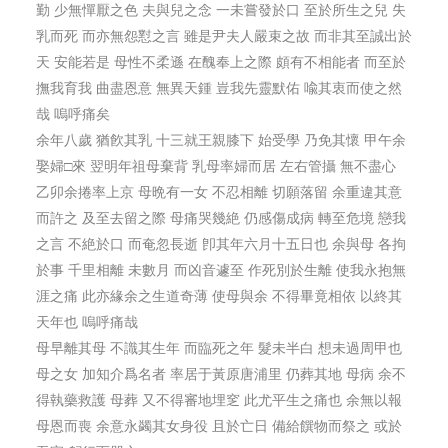
勤 少無憚厭之色 夫與兒之念 一未嘗發於口 至於所生之兒 失
乳而死 而亦無怨懟之言 雖是尹夫人嚴束之故 而非其至誠出於
天 安能若是 母性不柔遜 在醜奉上之際 頗有不相能者 而至於
撫我育我 曲盡恩意 無異天鍾 豈我先靈默佑 喩其衷而使之然
哉 嗚呼痛矣
余年八歲 猶飮其乳 十三就王親膝下 始受學 乃免其懷 甲午余
娶婦□來 翌明年祖母棄背 乳母率婦而居 左右管攝 無不盡心
乙卯余捲率上京 母晩有一女 不忍相離 切願落留 余重違其意
而許之 及至去留之際 母痛哭幾絶 仍感傷成病 轉至危境 戀我
之言 不絶於口 而奄忽長逝 卽其年六月十五日也 余與母 各拘
於事 千里相離 未數月 而凶音遽至 作死別於生離 使我永抱無
涯之痛 此亦緣余之生道奇薄 使母與余 不得畢竟相依 以終其
天年也 嗚呼痛哉
母早離其母 不識其生年 而臨死之年 髮未半白 想未過周甲也
母之女 加知介爲名者 率居于黃原唐浦里 仍葬其地 母病 余不
得執藥救護 母葬 又不得審地埋窆 此尤平生之痛也 余無以報
母恩而喪 余意永蠲其女身役 且於亡日 備給饌物而祭之 或於