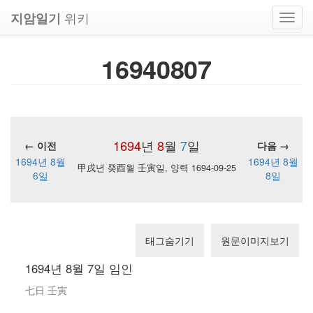
위키
지암일기
Toggl
navig
16940807
1694
년
8
월
7
일
← 이전
다음 →
1694년 8월
1694년 8월
甲戌년 癸酉월 壬寅일, 양력 1694-09-25
6일
8일
태그숨기기
원문이미지보기
1694년 8월 7일 임인
七日 壬寅