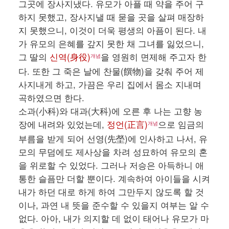
그곳에 장사지냈다. 유모가 아플 때 약을 주어 구
하지 못했고, 장사지낼 때 묻을 곳을 살펴 매장하
지 못했으니, 이것이 더욱 평생의 아픔이 된다. 내
가 유모의 은혜를 갚지 못한 채 그녀를 잃었으니,
그 딸의
신역(身役)
을 영원히 면제해 주고자 한
개념
다. 또한 그 죽은 날에 찬물(饌物)을 갖춰 주어 제
사지내게 하고, 가끔은 우리 집에서 몸소 지내며
곡하였으면 한다.
소과(小科)와 대과(大科)에 오른 후 나는 고향 농
장에 내려와 있었는데,
정언(正言)
으로 임금의
개념
부름을 받게 되어 선영(先塋)에 인사하고 나서, 유
모의 무덤에도 제사상을 차려 성묘하여 유모의 혼
을 위로할 수 있었다. 그러나 저승은 아득하니 애
통한 슬픔만 더할 뿐이다. 계속하여 아이들을 시켜
내가 하던 대로 하게 하여 그만두지 않도록 할 것
이나, 과연 내 뜻을 준수할 수 있을지 여부는 알 수
없다. 아아, 내가 의지할 데 없이 태어나 유모가 마