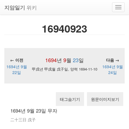
위키
지암일기
Toggl
navig
16940923
1694
년
9
월
23
일
← 이전
다음 →
1694년 9월
1694년 9월
甲戌년 甲戌월 戊子일, 양력 1694-11-10
22일
24일
태그숨기기
원문이미지보기
1694년 9월 23일 무자
二十三日 戊子