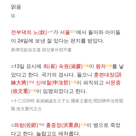
맑음
陽
전부댁의 노(奴)
가
서울
에서 돌아와 아이들
노비
공간
이 24일에 보낸 잘 있다는 편지를 받았다.
典簿宅奴自京還 得兒輩卄四平書
○13일 묘시에
최(崔) 숙원(淑媛)
이
왕자
를 낳
인물
인물
았다고 한다. 국가의 경사다. 들으니
훈련대장(訓
鍊大將)
신여철(申汝哲)
이 파직되고
서문중
개념
인물
(徐文重)
이 임명되었다고 한다.
인물
○十三日卯時 崔淑婉誕生王子云 國家之慶也 聞訓將申汝哲罷
職 徐文重代之云
○
좌랑(佐郞)
홍중정(洪重鼎)
이 병으로 죽었
개념
인물
다고 한다. 놀랍고도 애처롭다.