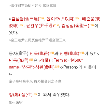
○洪佐郞重鼎病不起云 驚慘驚慘
○
김삼달(金三達)
,
윤이주(尹以周)
,
배준웅(裵
인물
인물
俊雄)
,
윤천우(尹千遇)
,
김성삼(金聖三)
이
인물
인물
인물
왔다.
○金三達尹以周裵俊雄尹千遇金聖三來
동자(童子)
만득(晩得)
과
만행(晩幸)
이 왔다.
인물
인물
만득(晩得)
은
권(權) <Term id="M586"
인물
name="참판">참판(參判)
</Person>의 아들이
인물
다.
童子晩得晩幸來 得乃權參判之子也
정(鄭) 생(生)
이 와서 숙위했다.
인물
鄭生來宿