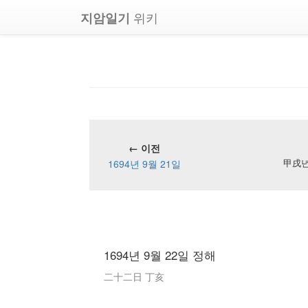
위키
지암일기
← 이전
1694년 9월 21일
甲戌년 
1694년 9월 22일 정해
二十二日 丁亥