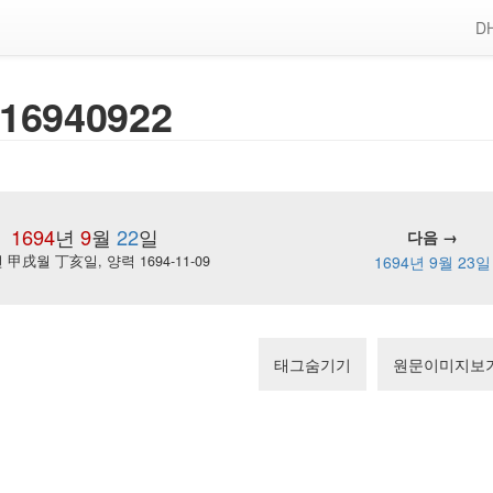
DH
16940922
1694
년
9
월
22
일
다음 →
甲戌월 丁亥일, 양력 1694-11-09
1694년 9월 23일
태그숨기기
원문이미지보