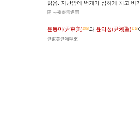
맑음. 지난밤에 번개가 심하게 치고 비
陽 去夜疾雷迅雨
윤동미(尹東美)
와
윤익성(尹翊聖)
인물
인물
尹東美尹翊聖來