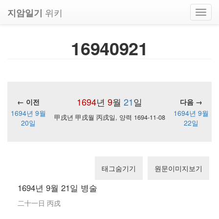
위키
지암일기
Toggl
navig
16940921
1694
년
9
월
21
일
← 이전
다음 →
1694년 9월
1694년 9월
甲戌년 甲戌월 丙戌일, 양력 1694-11-08
20일
22일
태그숨기기
원문이미지보기
1694년 9월 21일 병술
二十一日 丙戌