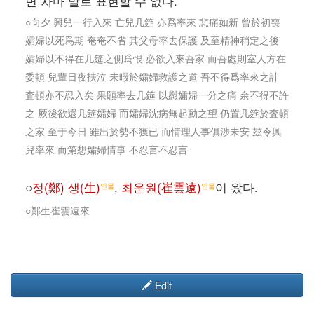
면 차마 말로 표현할 수 없다.
○向夕 興兒一行入來 亡兒几筵 亦爲率來 悲痛如新 曾於初喪
孀婦以死爲期 奄奄不省 其父母率去保護 及至精神稍定之後
孀婦以不得在几筵之側爲恨 必欲入來吾家 而吾處則室人方在
委頓 兒輩日夜扶泣 未暇於孀婦救護之道 吾不得爲率來之計
査頓亦不忍入矣 果願率去几筵 以慰孀婦一分之痛 余不得不許
之 厥後欲還几筵孀婦 而孀婦沈病無起動之望 仍置几筵於査頓
之家 至于今日 雖出於勢不獲已 而情理人事俱涉未安 玆令興
兒率來 而第想孀婦情事 不忍言不忍言
○
정(鄭) 생(生)
,
최운원(崔雲遠)
이 왔다.
인물
인물
○鄭生崔雲遠來
Edit