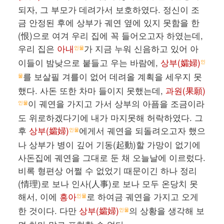
되자, 그 부모가 데려가서 보호하였다. 정신이 조
금 안정된 후에 상부가 궤연 옆에 있지 못함을 한
(恨)으로 여겨 우리 집에 꼭 들어오고자 하였는데,
우리 집은
아내
가 지금 누워 신음하고 있어 아
인물
이들이 밤낮으로 붙들고 우는 바람에,
상부(孀婦)
인
를 보살필 겨를이 없어 데려올 계획을 세우지 못
물
했다. 사돈 또한 차마 들이지 못했는데,
과원(果願)
이 궤연을 가지고 가서 상부의 아픔을 조금이라
인물
도 위로하겠다기에 내가 마지못해 허락하였다. 그
후
상부(孀婦)
에게서 궤연을 되돌려오고자 했으
인물
나 상부가 병이 깊어 기동(起動)할 가망이 없기에
사돈집에 궤연을 그대로 둔 채 오늘날에 이르렀다.
비록 형편상 어쩔 수 없었기 때문이긴 하나 정리
(情理)로 보나 인사(人事)로 보나 모두 온당치 못
해서, 이에
흥아
로 하여금 궤연을 가지고 오게
인물
한 것이다. 다만
상부(孀婦)
의 상황을 생각해 보
인물