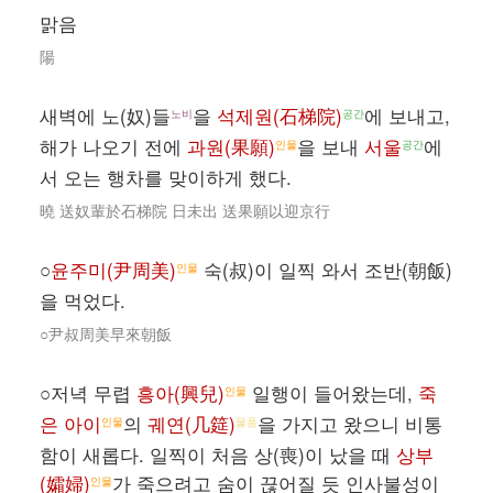
맑음
陽
새벽에 노(奴)들
을
석제원(石梯院)
에 보내고,
노비
공간
해가 나오기 전에
과원(果願)
을 보내
서울
에
인물
공간
서 오는 행차를 맞이하게 했다.
曉 送奴輩於石梯院 日未出 送果願以迎京行
○
윤주미(尹周美)
숙(叔)이 일찍 와서 조반(朝飯)
인물
을 먹었다.
○尹叔周美早來朝飯
○저녁 무렵
흥아(興兒)
일행이 들어왔는데,
죽
인물
은 아이
의
궤연(几筵)
을 가지고 왔으니 비통
인물
물품
함이 새롭다. 일찍이 처음 상(喪)이 났을 때
상부
(孀婦)
가 죽으려고 숨이 끊어질 듯 인사불성이
인물