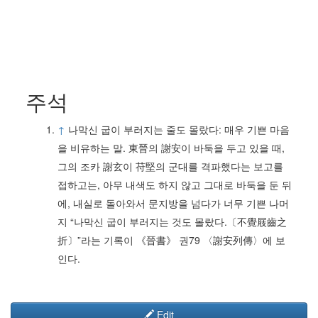
주석
↑
나막신 굽이 부러지는 줄도 몰랐다: 매우 기쁜 마음
을 비유하는 말. 東晉의 謝安이 바둑을 두고 있을 때,
그의 조카 謝玄이 苻堅의 군대를 격파했다는 보고를
접하고는, 아무 내색도 하지 않고 그대로 바둑을 둔 뒤
에, 내실로 돌아와서 문지방을 넘다가 너무 기쁜 나머
지 “나막신 굽이 부러지는 것도 몰랐다.〔不覺屐齒之
折〕”라는 기록이 《晉書》 권79 〈謝安列傳〉에 보
인다.
Edit