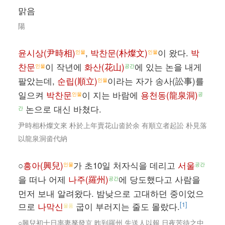
맑음
陽
윤시상(尹時相)
,
박찬문(朴燦文)
이 왔다.
박
인물
인물
찬문
이 작년에
화산(花山)
에 있는 논을 내게
인물
공간
팔았는데,
순립(順立)
이라는 자가 송사(訟事)를
인물
일으켜
박찬문
이 지는 바람에
용천동(龍泉洞)
인물
공
논으로 대신 바쳤다.
간
尹時相朴燦文來 朴於上年賣花山畓於余 有順立者起訟 朴見落
以龍泉洞畓代納
○
흥아(興兒)
가 초10일 처자식을 데리고
서울
인물
공간
을 떠나 어제
나주(羅州)
에 당도했다고 사람을
공간
먼저 보내 알려왔다. 밤낮으로 고대하던 중이었으
[1]
므로
나막신
굽이 부러지는 줄도 몰랐다.
물품
○興兒初十日率妻孥發京 昨到羅州 先送人以報 日夜苦待之中