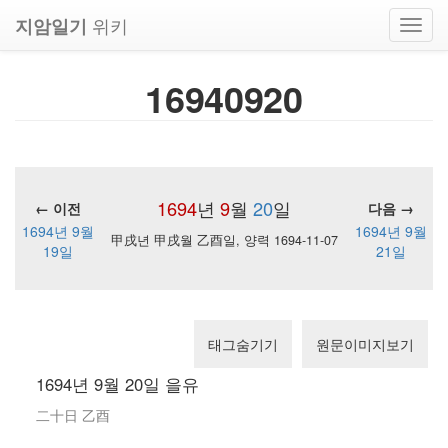
위키
지암일기
Toggl
navig
16940920
1694
년
9
월
20
일
← 이전
다음 →
1694년 9월
1694년 9월
甲戌년 甲戌월 乙酉일, 양력 1694-11-07
19일
21일
태그숨기기
원문이미지보기
1694년 9월 20일 을유
二十日 乙酉