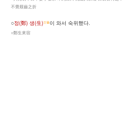
不覺屐齒之折
○
정(鄭) 생(生)
이 와서 숙위했다.
인물
○鄭生來宿