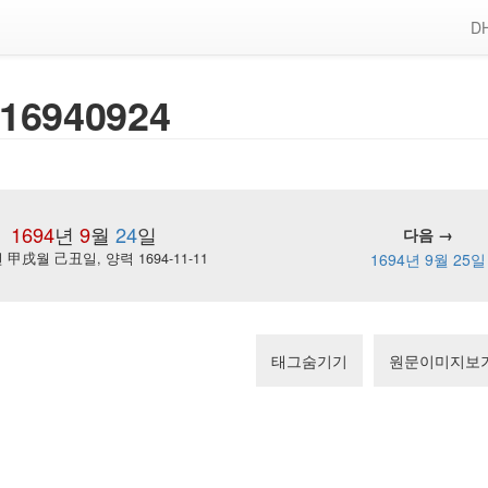
DH
16940924
1694
년
9
월
24
일
다음 →
甲戌월 己丑일, 양력 1694-11-11
1694년 9월 25일
태그숨기기
원문이미지보