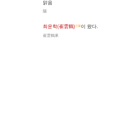
맑음
陽
최운학(崔雲鶴)
이 왔다.
인물
崔雲鶴來