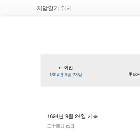
위키
지암일기
← 이전
1694년 9월 23일
甲戌년 
1694년 9월 24일 기축
二十四日 己丑