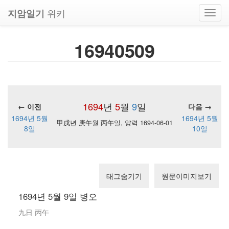
위키
지암일기
Toggl
navig
16940509
1694
년
5
월
9
일
← 이전
다음 →
1694년 5월
1694년 5월
甲戌년 庚午월 丙午일, 양력 1694-06-01
8일
10일
태그숨기기
원문이미지보기
1694년 5월 9일 병오
九日 丙午