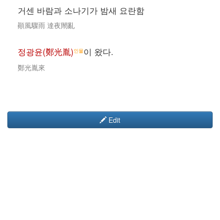
거센 바람과 소나기가 밤새 요란함
顚風驟雨 達夜閙亂
정광윤(鄭光胤)
이 왔다.
인물
鄭光胤來
Edit
개인정보 정책
jiamdiary 소개
면책 조항
Login / Create Account
Powered by MediaWiki