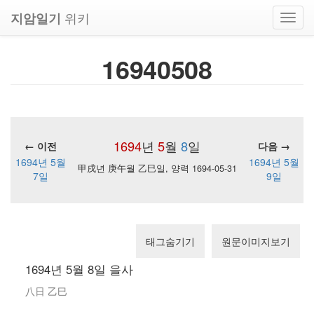
위키
지암일기
Toggl
navig
16940508
1694
년
5
월
8
일
← 이전
다음 →
1694년 5월
1694년 5월
甲戌년 庚午월 乙巳일, 양력 1694-05-31
7일
9일
태그숨기기
원문이미지보기
1694년 5월 8일 을사
八日 乙巳