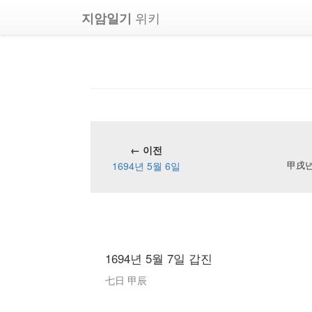
위키
지암일기
← 이전
1694년 5월 6일
甲戌년 
1694년 5월 7일 갑진
七日 甲辰