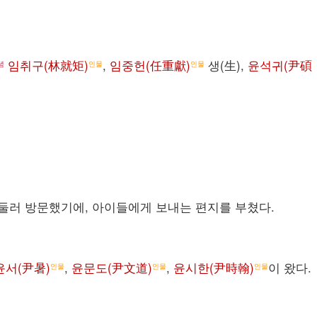
임취구(林就矩)
,
임중헌(任重獻)
생(生),
윤석귀(尹碩
념
인물
인물
둘러 방문했기에, 아이들에게 보내는 편지를 부쳤다.
윤서(尹暑)
,
윤문도(尹文道)
,
윤시한(尹時翰)
이 왔다.
인물
인물
인물