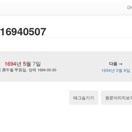
DH
16940507
1694
년
5
월
7
일
다음 →
庚午월 甲辰일, 양력 1694-05-30
1694년 5월 8일
태그숨기기
원문이미지보