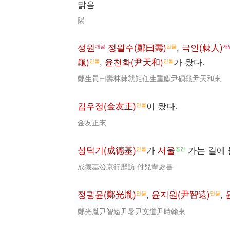
맑음
陽
생원
정왈수(鄭曰壽)
,
극인(棘人)
개념
인물
개
龜)
,
윤천화(尹天和)
가 왔다.
인물
인물
鄭生員曰壽林棘就矩任生重獻尹碩龜尹天和來
김우정(金友正)
이 왔다.
인물
金友正來
성덕기(成德基)
가
서울
가는 길에 
인물
공간
成德基發京行歷訪 付兒輩處書
정광윤(鄭光胤)
,
윤지원(尹智遠)
,
인물
인물
鄭光胤尹智遠尹暑尹文道尹時翰來