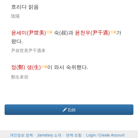
흐리다 맑음
陰陽
윤세미(尹世美)
숙(叔)과
윤천우(尹千遇)
가
인물
인물
왔다.
尹叔世美尹千遇來
정(鄭) 생(生)
이 와서 숙위했다.
인물
鄭生來宿
Edit
개인정보 정책
jiamdiary 소개
면책 조항
Login / Create Account