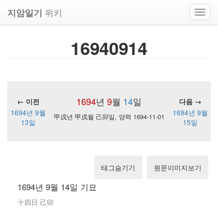
위키
지암일기
Toggl
navig
16940914
1694
년
9
월
14
일
← 이전
다음 →
1694년 9월
1694년 9월
甲戌년 甲戌월 己卯일, 양력 1694-11-01
13일
15일
태그숨기기
원문이미지보기
1694년 9월 14일 기묘
十四日 己卯