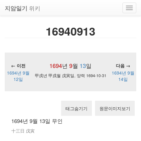
위키
지암일기
Toggl
navig
16940913
1694
년
9
월
13
일
← 이전
다음 →
1694년 9월
1694년 9월
甲戌년 甲戌월 戊寅일, 양력 1694-10-31
12일
14일
태그숨기기
원문이미지보기
1694년 9월 13일 무인
十三日 戊寅