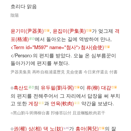
흐리다 맑음
陰陽
윤기미(尹器美)
,
윤집미(尹集美)
가 엊그제
격
인물
인물
포(格浦)
에서 돌아오는 길에 역방하여 만나,
공간
<Term id="M597" name="첨사">첨사(僉使)
인물
</Person>의 편지를 받았다. 오늘 온 심부름꾼이
돌아가기에 편지를 부쳤다.
尹器美集美 再昨自格浦還歷見 見僉使書 今日來伻還去 付書
○
흑산도
의
유두필(劉斗弼)
이
류(柳) 대감
공간
인물
인물
의 편지를 전해주어서 그 자리에서 답장을 써 부치
고 또한
게장
과
연육(軟肉)
약간을 보냈다.
물품
물품
○黑山劉斗弼傳柳台書 卽修答以付 且送蠏醢軟肉若干
○
권(權) 상(相) 댁 노(奴)
가
흥아(興兒)
의 잘
노비
인물