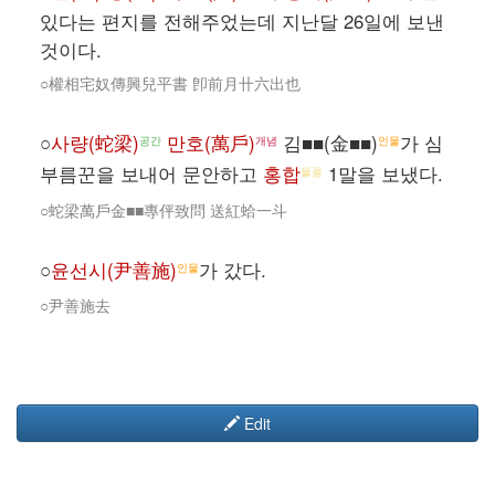
있다는 편지를 전해주었는데 지난달 26일에 보낸
것이다.
○權相宅奴傳興兒平書 卽前月卄六出也
○
사량(蛇梁)
만호(萬戶)
김■■(金■■)
가 심
공간
개념
인물
부름꾼을 보내어 문안하고
홍합
1말을 보냈다.
물품
○蛇梁萬戶金■■專伻致問 送紅蛤一斗
○
윤선시(尹善施)
가 갔다.
인물
○尹善施去
Edit