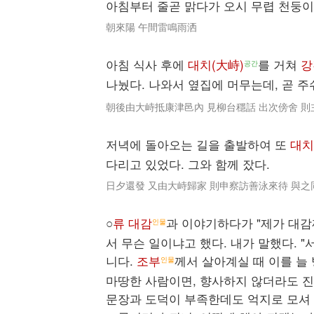
아침부터 줄곧 맑다가 오시 무렵 천둥이
朝來陽 午間雷鳴雨洒
아침 식사 후에
대치(大峙)
를 거쳐
강
공간
나눴다. 나와서 옆집에 머무는데, 곧 주
朝後由大峙抵康津邑內 見柳台穩話 出次傍舍 
저녁에 돌아오는 길을 출발하여 또
대치
다리고 있었다. 그와 함께 잤다.
日夕還發 又由大峙歸家 則申察訪善泳來待 與之
○
류 대감
과 이야기하다가 "제가 대감
인물
서 무슨 일이냐고 했다. 내가 말했다. 
니다.
조부
께서 살아계실 때 이를 늘
인물
마땅한 사람이면, 향사하지 않더라도 진
문장과 도덕이 부족한데도 억지로 모셔