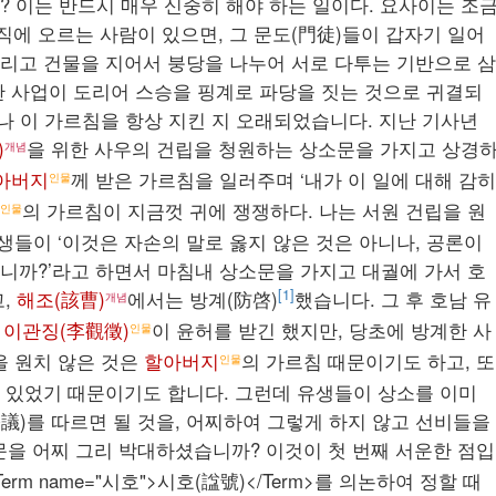
? 이는 반드시 매우 신중히 해야 하는 일이다. 요사이는 조
직에 오르는 사람이 있으면, 그 문도(門徒)들이 갑자기 일어
 올리고 건물을 지어서 붕당을 나누어 서로 다투는 기반으로 삼
한 사업이 도리어 스승을 핑계로 파당을 짓는 것으로 귀결되
하나 이 가르침을 항상 지킨 지 오래되었습니다. 지난 기사년
)
을 위한 사우의 건립을 청원하는 상소문을 가지고 상경
개념
아버지
께 받은 가르침을 일러주며 ‘내가 이 일에 대해 감히
인물
의 가르침이 지금껏 귀에 쟁쟁하다. 나는 서원 건립을 원
인물
유생들이 ‘이것은 자손의 말로 옳지 않은 것은 아니나, 공론이
니까?’라고 하면서 마침내 상소문을 가지고 대궐에 가서 호
[1]
고,
해조(該曹)
에서는 방계(防啓)
했습니다. 그 후 호남 유
개념
이관징(李觀徵)
이 윤허를 받긴 했지만, 당초에 방계한 사
인물
을 원치 않은 것은
할아버지
의 가르침 때문이기도 하고, 또
인물
 있었기 때문이기도 합니다. 그런데 유생들이 상소를 이미
議)를 따르면 될 것을, 어찌하여 그렇게 하지 않고 선비들을
문을 어찌 그리 박대하셨습니까? 이것이 첫 번째 서운한 점입
Term name="시호">시호(諡號)</Term>를 의논하여 정할 때