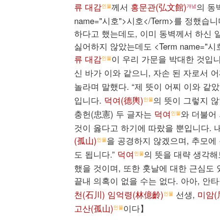
류 대감
께서
홍문관(弘文館)
의 동
인물
개념
name="시호">시호</Term>를 정했습
하다고 했는데도, 이미 동벽께서 하신 
싫어하지 않았는데도 <Term name="
류 대감
이 우리 가문을 박대한 것입니
인물
신 바가 이와 같으니, 자손 된 자로서
놀라며 말했다. “제 뜻이 어찌 이와 같
입니다.
덕여(德輿)
의 뜻이 그렇지 
인물
충헌(忠憲) 두 글자는
덕여
와 더불어
인물
것이 옳다고 하기에 따랐을 뿐입니다. 내
(孤山)
을 공경하지 않겠으며, 추모에
인물
도 됩니다.”
덕여
의 뜻을 대략 생각
인물
했을 것이며, 또한 훗날에 대한 근심도 
끝내 의혹이 없을 수는 없다. 아아, 안타
천(石川) 임억령(林億齡)
선생,
미암(
인물
고산(孤山)
이다】
인물