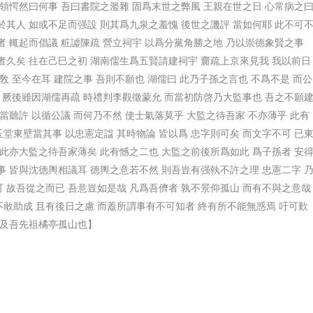
領愕然曰何事 吾曰書院之濫雜 固爲末世之弊風 王親在世之日 心常病之
於其人 如或不足而强設 則其爲九泉之羞愧 後世之譏評 當如何耶 此不可
者 輒起而倡議 粧譃陳疏 營立祠宇 以爲分黨角勝之地 乃以崇德象賢之事
者久矣 往在己巳之初 湖南儒生爲五賢請建祠宇 齎疏上京來見我 我以前日
敎 至今在耳 建院之事 吾則不願也 湖儒曰 此乃子孫之言也 不爲不是 而公
啓 厥後雖因湖儒再疏 時禮判李觀徵蒙允 而當初防啓乃大監事也 吾之不願
當聽許 以循公議 而何乃不然 使士氣落莫乎 大監之待吾家 不亦薄乎 此有
堂東壁當其事 以忠憲定諡 其時物論 皆以爲 忠字則可矣 而文字不可 已
 此亦大監之待吾家薄矣 此有憾之二也 大監之前後所爲如此 爲子孫者 安
事 皆與沈德輿相議耳 德輿之意若不然 則吾豈有强執不許之理 忠憲二字 
 故吾從之而已 吾意豈如是哉 凡爲吾儕者 孰不景仰孤山 而有不與之意哉
不敢助成 且有後日之慮 而蓋所謂事有不可知者 終有所不能無惑焉 吁可歎
 及吾先祖橘亭孤山也】