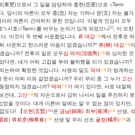
벽(東壁)으로서 그 일을 담당하여 충헌(忠憲)으로 <Term
니다. 당시의 여론이 모두 충(忠) 자는 가하나 문(文) 자는 불가
일이라 여론이 간여하지 못한 것입니다. 이렇게 인심이 모두
[2]
시호">시호</Term>를 바꾸는 논의가 있게 되었으니
, 이 또한
다. 이것이 두 번째 서운함입니다.
류 대감
께서 전후로 하
인물
 어찌 서운하고 한스러운 마음이 없겠습니까?"
류(柳) 대감
인물
았겠습니까? 전후의 일은 모두
심 덕여(沈德輿)
와 상의한 것
인물
않았다면, 내가 어찌 고집을 부려 불허했을 리가 있겠습니까?
 의논하여 확정한 것입니다. 서원의 일도
덕여
가 방계하는
인물
 뜻이 어찌 이와 같았겠습니까? 우리 무리 중 그 누가
고산
 동참하지 않겠습니까?
덕여
가 여기 있다면, 서로 대질해
인물
해보건대,
고산
의 자손으로서 감히 나서서 일을 추진하지 못
인물
있었을 것이다. 대개 이른바 일에는 알 수 없는 점이 있지만,
깝도다! 【
오현(五賢)
은
금남(錦南) 최부(崔溥)
선생,
개념
인물
眉岩) 류희춘(柳希春)
선생 및 우리 선조
귤정(橘亭)
과
인물
인물