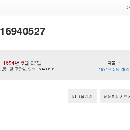
DH
16940527
1694
년
5
월
27
일
다음 →
庚午월 甲子일, 양력 1694-06-19
1694년 5월 28일
태그숨기기
원문이미지보