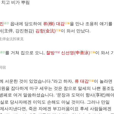
 치고 비가 뿌림
진
읍내에 당도하여
류(柳) 대감
을 만나 조용히 얘기를
공간
인물
쉬(主倅, 강진현감)
김항(金沆)
이 와서 만났다.
인물
則主倅金沆卽來見
를 거쳐 집으로 오니,
찰방
신선영(申善泳)
이 와서 
공간
개념
인물
同宿
께 서운한 것이 있었습니다."라고 하자,
류 대감
이 놀라면
인물
"서원을 잡다하게 마구 세우는 것은 참으로 말세의 나쁜 풍조
 병폐로 여겨 말씀하셨습니다. ‘문장과 도덕이 향사(享祀)해
실로 당사자에겐 이익도 손해도 아닐 것이다. 그러나 만일
 제사지낸다면, 죽은 자에겐 부끄러움이요 후세 사람들에겐