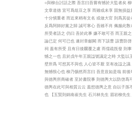
○與柳台討話之際 吾言曰吾嘗有憾於大監者矣 柳
文章道德 宜可爲俎豆之享 而雖或未享 固無損益
十分愼重者 而近來稍有文名 或做大官 則爲其徒
反爲阿師好黨之歸 誠可寒心 吾雖不肖 佩服此敎
所受者語之 仍曰 吾於此事 嫌不敢可否 而王親之
論已定 何可已也 遂封章龥闕 而下該曹 該曹防
祠 蓋有所受 且有日後飜覆之慮 而儒疏旣發 則事
憾之一也 且於戊午年王親諡號議定之時 大監以玉
壁所爲 可想其不與也 人心皆不厭 至有改諡之議
無憾恨心也 柳乃惕然而言曰 吾意豈如是哉 前後
與德輿所商確者 至於書院事 則德輿大以防啓爲可
德輿在此可與相質云云 蓋想德輿之意 自以子孫
也 【五賢則錦南崔先生 石川林先生 眉岩柳先生