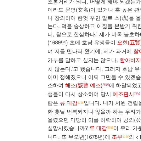
조롱거리가 되니, 어떻게 해야 되겠는가
이라도 문명(文名)이 있거나 혹 높은 관
나 창의하여 한껏 꾸민 말로 소(疏)를
는다. 덕을 숭상하고 어짊을 본받기 위
니, 참으로 한심하다.’ 제가 비록 불초
(1689년) 초에 호남 유생들이
오현(五賢
며 저를 만나러 왔기에, 제가 과거에
할
가부를 말하고 싶지는 않으나,
할아버지
치 않는다.’고 했습니다. 그러자 호남 
이미 정해졌으니 어찌 그만둘 수 있겠습
소하여
해조(該曹 예조)
에 하달되었
개념
생들이 다시 상소하여 당시
예조판서
개념
람은
류 대감
입니다. 내가 서원 건립
인물
한 훗날 번복되지나 않을까 하는 우려가
올렸으면 마땅히 이를 허락하여 공의(公
실망시켰습니까?
류 대감
이 우리 가
인물
니다. 또 무오년(1678년)에
조부
의 <
인물