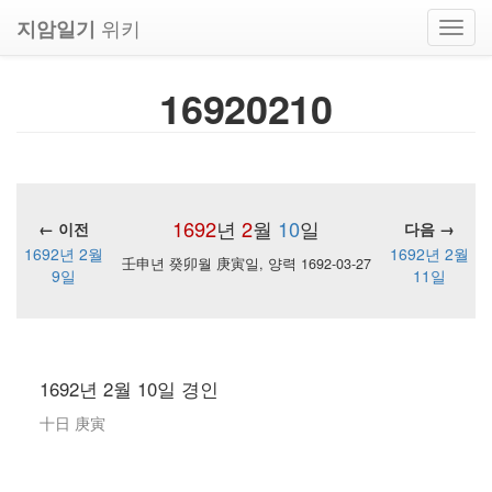
위키
지암일기
Toggl
navig
16920210
1692
년
2
월
10
일
← 이전
다음 →
1692년 2월
1692년 2월
壬申년 癸卯월 庚寅일, 양력 1692-03-27
9일
11일
1692년 2월 10일 경인
十日 庚寅