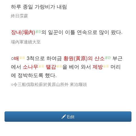
하루 종일 가랑비가 내림
終日霂霢
장내(場內)
의 일꾼이 이틀 연속으로 많이 왔다.
공간
場內軍連續大至
○
배
3척으로 하여금
황원(黃原)의 산소
부근
물품
공간
에서
소나무
땔감
을 베어 와서
제방
머리
물품
물품
물품
에 정박하도록 했다.
○令三船伐取松薪於黃原山所外 來泊堰頭
Edit