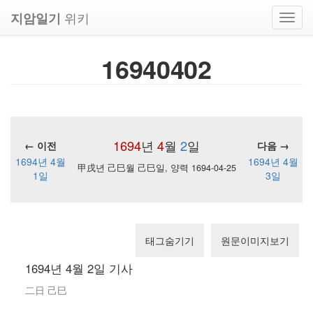
위키
지암일기
Toggl
navig
16940402
1694
년
4
월
2
일
← 이전
다음 →
1694년 4월
1694년 4월
甲戌년 己巳월 己巳일, 양력 1694-04-25
1일
3일
태그숨기기
원문이미지보기
1694년 4월 2일 기사
二日 己巳