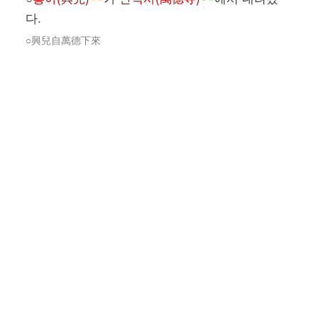
다.
○興兒自萬德下來