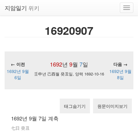
위키
지암일기
Toggl
navig
16920907
1692
년
9
월
7
일
← 이전
다음 →
1692년 9월
1692년 9월
壬申년 己酉월 癸丑일, 양력 1692-10-16
6일
8일
태그숨기기
원문이미지보기
1692년 9월 7일 계축
七日 癸丑