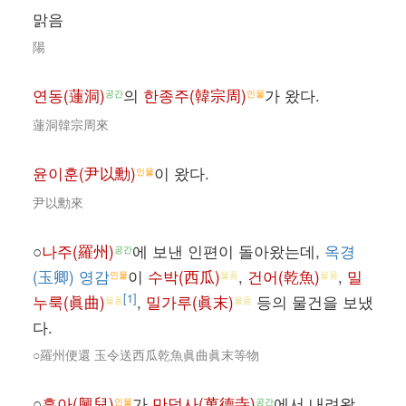
맑음
陽
연동(蓮洞)
의
한종주(韓宗周)
가 왔다.
공간
인물
蓮洞韓宗周來
윤이훈(尹以勳)
이 왔다.
인물
尹以勳來
○
나주(羅州)
에 보낸 인편이 돌아왔는데,
옥경
공간
(玉卿) 영감
이
수박(西瓜)
,
건어(乾魚)
,
밀
인물
물품
물품
[1]
누룩(眞曲)
,
밀가루(眞末)
등의 물건을 보냈
물품
물품
다.
○羅州便還 玉令送西瓜乾魚眞曲眞末等物
○
흥아(興兒)
가
만덕사(萬德寺)
에서 내려왔
인물
공간