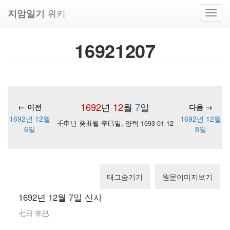
위키
지암일기
Toggl
navig
16921207
1692
년
12
월
7
일
← 이전
다음 →
1692년 12월
1692년 12월
壬申년 癸丑월 辛巳일, 양력 1693-01-12
6일
8일
태그숨기기
원문이미지보기
1692년 12월 7일 신사
七日 辛巳