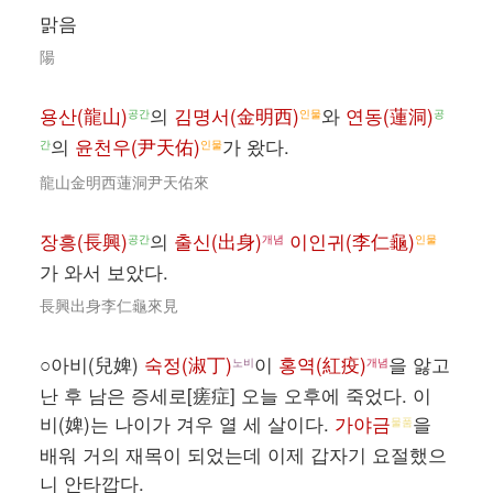
맑음
陽
용산(龍山)
의
김명서(金明西)
와
연동(蓮洞)
공간
인물
공
의
윤천우(尹天佑)
가 왔다.
간
인물
龍山金明西蓮洞尹天佑來
장흥(長興)
의
출신(出身)
이인귀(李仁龜)
공간
개념
인물
가 와서 보았다.
長興出身李仁龜來見
○아비(兒婢)
숙정(淑丁)
이
홍역(紅疫)
을 앓고
노비
개념
난 후 남은 증세로[瘥症] 오늘 오후에 죽었다. 이
비(婢)는 나이가 겨우 열 세 살이다.
가야금
을
물품
배워 거의 재목이 되었는데 이제 갑자기 요절했으
니 안타깝다.