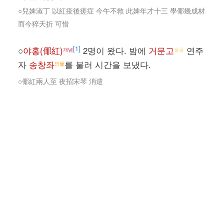
○兒婢淑丁 以紅疫後瘥症 今午不救 此婢年才十三 學倻幾成材
而今猝夭折 可惜
[1]
○
야홍(倻紅)
2명이 왔다. 밤에
거문고
연주
개념
물품
자
송창좌
를 불러 시간을 보냈다.
인물
○倻紅兩人至 夜招宋琴 消遣