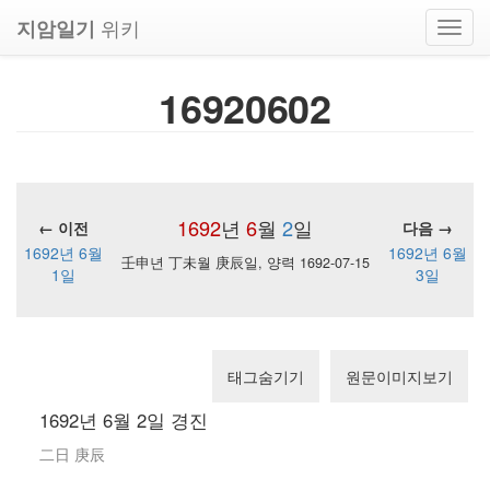
위키
지암일기
Toggl
navig
16920602
1692
년
6
월
2
일
← 이전
다음 →
1692년 6월
1692년 6월
壬申년 丁未월 庚辰일, 양력 1692-07-15
1일
3일
태그숨기기
원문이미지보기
1692년 6월 2일 경진
二日 庚辰