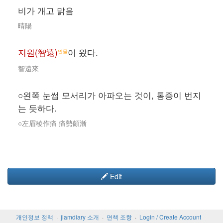
비가 개고 맑음
晴陽
지원(智遠)
이 왔다.
인물
智遠來
○왼쪽 눈썹 모서리가 아파오는 것이, 통증이 번지
는 듯하다.
○左眉稜作痛 痛勢頗漸
Edit
개인정보 정책
jiamdiary 소개
면책 조항
Login / Create Account