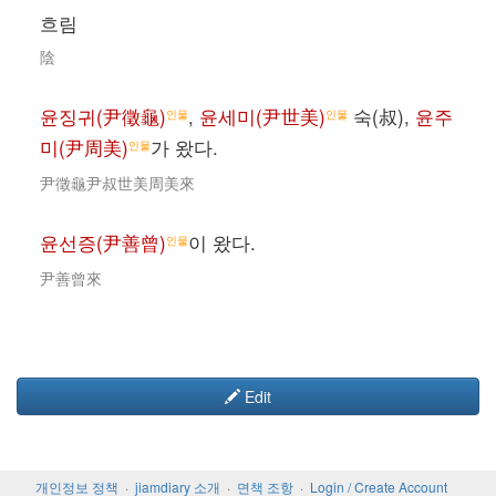
흐림
陰
윤징귀(尹徵龜)
,
윤세미(尹世美)
숙(叔),
윤주
인물
인물
미(尹周美)
가 왔다.
인물
尹徵龜尹叔世美周美來
윤선증(尹善曾)
이 왔다.
인물
尹善曾來
Edit
개인정보 정책
jiamdiary 소개
면책 조항
Login / Create Account