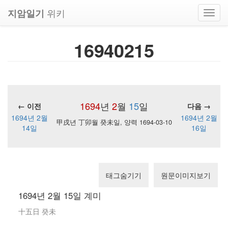
위키
지암일기
Toggl
navig
16940215
1694
년
2
월
15
일
← 이전
다음 →
1694년 2월
1694년 2월
甲戌년 丁卯월 癸未일, 양력 1694-03-10
14일
16일
태그숨기기
원문이미지보기
1694년 2월 15일 계미
十五日 癸未