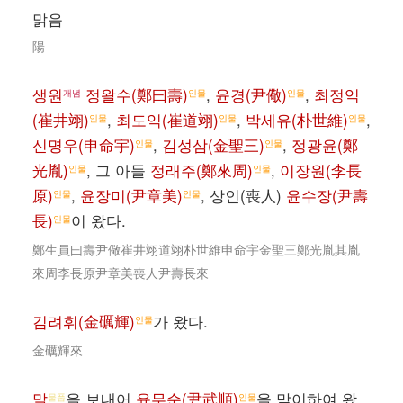
맑음
陽
생원
정왈수(鄭曰壽)
,
윤경(尹儆)
,
최정익
개념
인물
인물
(崔井翊)
,
최도익(崔道翊)
,
박세유(朴世維)
,
인물
인물
인물
신명우(申命宇)
,
김성삼(金聖三)
,
정광윤(鄭
인물
인물
光胤)
, 그 아들
정래주(鄭來周)
,
이장원(李長
인물
인물
原)
,
윤장미(尹章美)
, 상인(喪人)
윤수장(尹壽
인물
인물
長)
이 왔다.
인물
鄭生員曰壽尹儆崔井翊道翊朴世維申命宇金聖三鄭光胤其胤
來周李長原尹章美喪人尹壽長來
김려휘(金礪輝)
가 왔다.
인물
金礪輝來
말
을 보내어
윤무순(尹武順)
을 맞이하여 왔
물품
인물