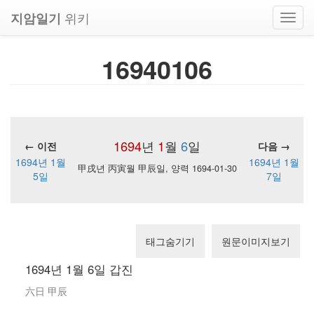
위키
지암일기
Toggl
navig
16940106
1694
년
1
월
6
일
← 이전
다음 →
1694년 1월
1694년 1월
甲戌년 丙寅월 甲辰일, 양력 1694-01-30
5일
7일
태그숨기기
원문이미지보기
1694년 1월 6일 갑진
六日 甲辰