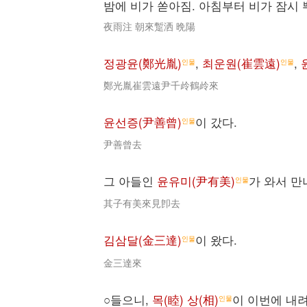
밤에 비가 쏟아짐. 아침부터 비가 잠시 
夜雨注 朝來蹔洒 晩陽
정광윤(鄭光胤)
,
최운원(崔雲遠)
,
인물
인물
鄭光胤崔雲遠尹千㱓鶴㱓來
윤선증(尹善曾)
이 갔다.
인물
尹善曾去
그 아들인
윤유미(尹有美)
가 와서 만
인물
其子有美來見卽去
김삼달(金三達)
이 왔다.
인물
金三達來
○들으니,
목(睦) 상(相)
이 이번에 내려
인물