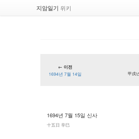
위키
지암일기
← 이전
1694년 7월 14일
甲戌년 
1694년 7월 15일 신사
十五日 辛巳