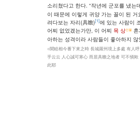
소리쳤다고 한다. “작년에 군포를 냈는
이 때문에 이렇게 귀양 가는 꼴이 된 거
[1]
려다보는 자리(具瞻)
에 있는 사람이 
어찌 없었겠는가만, 이 어찌
목 상
혼
인물
아하는 성격이라 사람들이 좋아하지 않았
○聞睦相今番下來之時 長城羅州境上多處 有人呼
乎云云 人心誠可寒心 而居具瞻之地者 可不愼歟
此耶