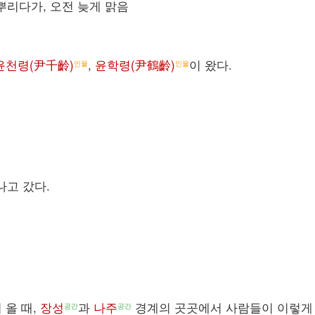
뿌리다가, 오전 늦게 맑음
윤천령(尹千齡)
,
윤학령(尹鶴齡)
이 왔다.
인물
인물
나고 갔다.
 올 때,
장성
과
나주
경계의 곳곳에서 사람들이 이렇게
공간
공간