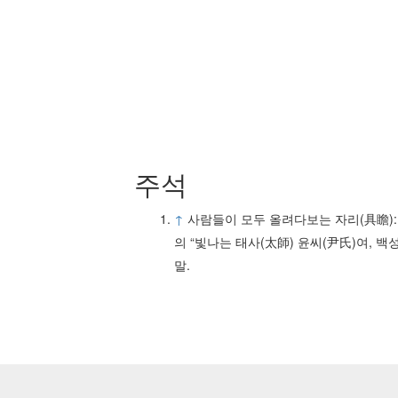
주석
↑
사람들이 모두 올려다보는 자리(具瞻):
의 “빛나는 태사(太師) 윤씨(尹氏)여, 
말.