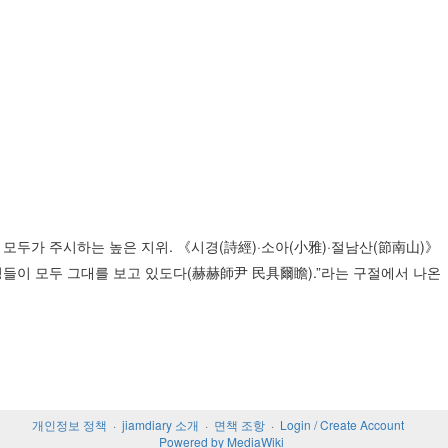
 모두가 주시하는 높은 지위. 《시경(詩經)·소아(小雅)·절남산(節南山)》
백성들이 모두 그대를 보고 있도다(赫赫師尹 民具爾瞻).”라는 구절에서 나온
개인정보 정책
jiamdiary 소개
면책 조항
Login / Create Account
Powered by MediaWiki