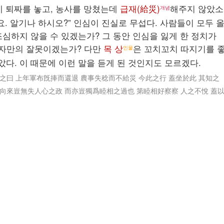
데 퇴짜를 놓고, 농사를 망쳤는데
급재(給災)
해주지 않았소
개념
요. 알기나 하시오?” 인심이 진실로 무섭다. 사람들이 모두 
조심하지 않을 수 있겠는가? 그 동안 인심을 잃게 한 정치가
자만의 잘못이겠는가? 다만
목 상
은 꼬치꼬치 따지기를 
인물
다. 이 때문에 이런 말을 듣게 된 것인지도 모르겠다.
之曰 上年軍布旣捧而還退 農事失稔而不給災 今此之行 蓋坐於此 其知之
 向來豈無失人心之政 而亦豈獨爲睦相之過也 第睦相好察察 人之不悅 蓋