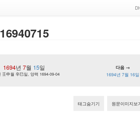
DH
16940715
1694
년
7
월
15
일
다음 →
壬申월 辛巳일, 양력 1694-09-04
1694년 7월 16일
태그숨기기
원문이미지보