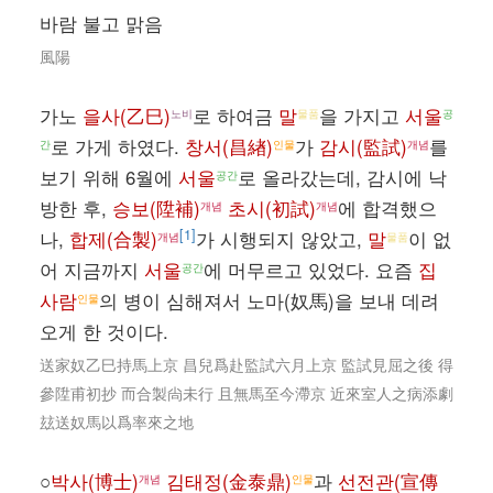
바람 불고 맑음
風陽
가노
을사(乙巳)
로 하여금
말
을 가지고
서울
노비
물품
공
로 가게 하였다.
창서(昌緖)
가
감시(監試)
를
간
인물
개념
보기 위해 6월에
서울
로 올라갔는데, 감시에 낙
공간
방한 후,
승보(陞補)
초시(初試)
에 합격했으
개념
개념
[1]
나,
합제(合製)
가 시행되지 않았고,
말
이 없
개념
물품
어 지금까지
서울
에 머무르고 있었다. 요즘
집
공간
사람
의 병이 심해져서 노마(奴馬)을 보내 데려
인물
오게 한 것이다.
送家奴乙巳持馬上京 昌兒爲赴監試六月上京 監試見屈之後 得
參陞甫初抄 而合製尙未行 且無馬至今滯京 近來室人之病添劇
玆送奴馬以爲率來之地
○
박사(博士)
김태정(金泰鼎)
과
선전관(宣傳
개념
인물