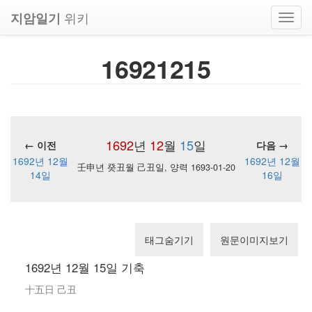
위키
지암일기
Toggl
navig
16921215
1692
년
12
월
15
일
← 이전
다음 →
1692년 12월
1692년 12월
壬申년 癸丑월 己丑일, 양력 1693-01-20
14일
16일
태그숨기기
원문이미지보기
1692년 12월 15일 기축
十五日 己丑