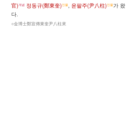
官)
정동규(鄭東奎)
,
윤팔주(尹八柱)
가 왔
개념
인물
인물
다.
○金博士鄭宣傳東奎尹八柱來