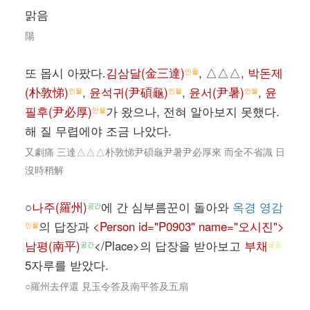
맑음
陽
또 몹시 아팠다.
김삼달(金三達)
, △△△,
박돈제
인물
(朴敦悌)
,
윤석귀(尹碩龜)
,
윤서(尹暑)
,
윤
인물
인물
인물
필후(尹必厚)
가 왔으나, 전혀 알아보지 못했다.
인물
해 질 무렵에야 조금 나았다.
又劇痛 三達△△△朴敦悌尹碩龜尹暑尹必厚來 而全不省識 日
沒時稍解
○
나주(羅州)
에 간 심부름꾼이 돌아와
옥경 영감
공간
의 답장과
<Person id="P0903" name="오시진">
인물
남평(南平)
</Place>의 답장을 받아보고
부채
공간
물품
5자루를 받았다.
○羅州去伻還 見玉令答及南平答及五扇