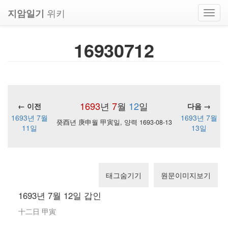
위키
지암일기
Toggl
navig
16930712
1693
년
7
월
12
일
← 이전
다음 →
1693년 7월
1693년 7월
癸酉년 庚申월 甲寅일, 양력 1693-08-13
11일
13일
태그숨기기
원문이미지보기
1693년 7월 12일 갑인
十二日 甲寅