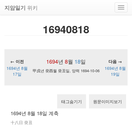
위키
지암일기
Toggl
navig
16940818
1694
년
8
월
18
일
← 이전
다음 →
1694년 8월
1694년 8월
甲戌년 癸酉월 癸丑일, 양력 1694-10-06
17일
19일
태그숨기기
원문이미지보기
1694년 8월 18일 계축
十八日 癸丑