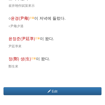
崔井翊作賦策來示
○
윤경(尹儆)
이 저녁에 들렀다.
인물
○尹儆夕過
윤정준(尹廷準)
이 왔다.
인물
尹廷準來
정(鄭) 생(生)
이 왔다.
인물
鄭生來
Edit