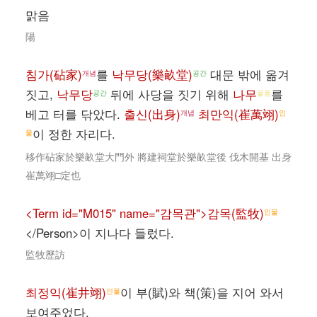
맑음
陽
침가(砧家)
를
낙무당(樂畝堂)
대문 밖에 옮겨
개념
공간
짓고,
낙무당
뒤에 사당을 짓기 위해
나무
를
공간
물품
베고 터를 닦았다.
출신(出身)
최만익(崔萬翊)
개념
인
이 정한 자리다.
물
移作砧家於樂畝堂大門外 將建祠堂於樂畝堂後 伐木開基 出身
崔萬翊□定也
<Term id="M015" name="감목관">감목(監牧)
인물
</Person>이 지나다 들렀다.
監牧歷訪
최정익(崔井翊)
이 부(賦)와 책(策)을 지어 와서
인물
보여주었다.