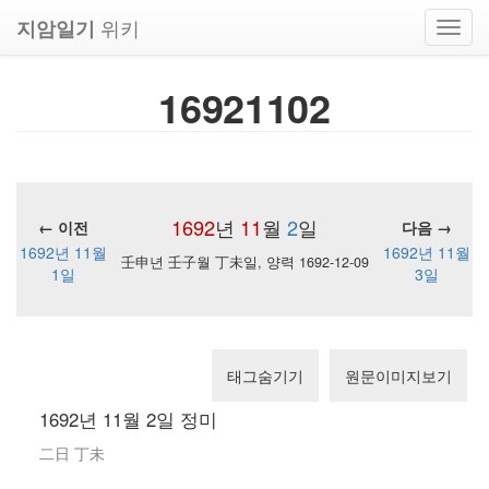
위키
지암일기
Toggl
navig
16921102
1692
년
11
월
2
일
← 이전
다음 →
1692년 11월
1692년 11월
壬申년 壬子월 丁未일, 양력 1692-12-09
1일
3일
태그숨기기
원문이미지보기
1692년 11월 2일 정미
二日 丁未