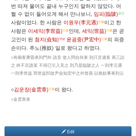
번 따져 물어도 끝내 누구인지 말하지 않았다. 어
쩔 수 없이 들어오게 해서 만나보니,
임피(臨陂)
공간
사람이었다. 한 사람은
이원우(李元遇)
이고 한
인물
사람은
이세익(李世益)
인데,
세익(世益)
은 곧
인물
인물
고인이 된
첨지(僉知)
윤굉중(尹宏中)
의 외증
개념
인물
손이다. 추노(推奴) 일로 왔다고 하였다.
○有兩客乘昏來到門外 請見 使人問自何來 則只言過客 再三詰
之 終不言誰某 不得已引入見之 則乃是臨陂之人 一則李元遇
一則李世益 而世益卽故尹僉知宏中之外曾孫 以推奴事來到云
○
김운장(金雲章)
이 왔다.
인물
○金雲章來
Edit