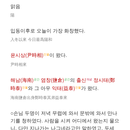
맑음
陽
입동이후로 오늘이 가장 화창했다.
入冬以來 今日最爲陽和
윤시상(尹時相)
이 왔다.
인물
尹時相來
해남(海南)
염창(鹽倉)
의
출신
정시태(鄭
공간
공간
개념
時泰)
와 그 아우
익태(益泰)
가 왔다.
인물
인물
海南鹽倉出身鄭時泰其弟益泰來
○손님 두명이 저녁 무렵에 와서 문밖에 와서 만나
기를 청하였다. 사람을 시켜 어디에서 왔는지 물으
니, 다만 지나가는 나그네라고만 말하였고, 두세