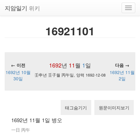
위키
지암일기
Toggl
navig
16921101
1692
년
11
월
1
일
← 이전
다음 →
1692년 10월
1692년 11월
壬申년 壬子월 丙午일, 양력 1692-12-08
30일
2일
태그숨기기
원문이미지보기
1692년 11월 1일 병오
一日 丙午