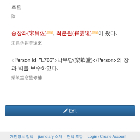
흐림
陰
송창좌(宋昌佐)
,
최운원(崔雲遠)
이 왔다.
인물
인물
宋昌佐崔雲遠來
<Person id="L766">낙무당(樂畝堂)</Person>의 창
과 벽을 보수하였다.
樂畝堂窓壁修補
Edit
개인정보 정책
jiamdiary 소개
면책 조항
Login / Create Account