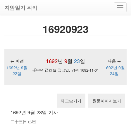
위키
지암일기
Toggl
navig
16920923
1692
년
9
월
23
일
← 이전
다음 →
1692년 9월
1692년 9월
壬申년 己酉월 己巳일, 양력 1692-11-01
22일
24일
태그숨기기
원문이미지보기
1692년 9월 23일 기사
二十三日 己巳