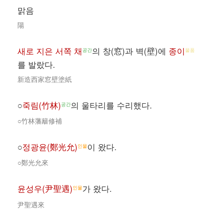
맑음
陽
새로 지은 서쪽 채
의 창(窓)과 벽(壁)에
종이
공간
물품
를 발랐다.
新造西家窓壁塗紙
○
죽림(竹林)
의 울타리를 수리했다.
공간
○竹林藩籬修補
○
정광윤(鄭光允)
이 왔다.
인물
○鄭光允來
윤성우(尹聖遇)
가 왔다.
인물
尹聖遇來