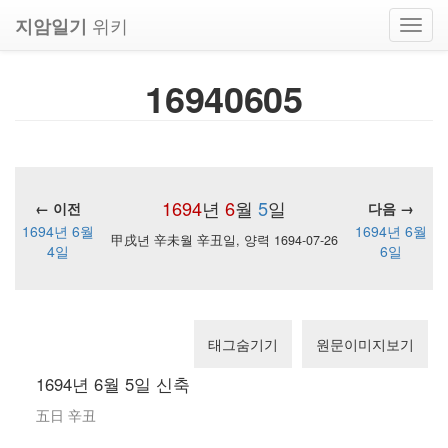
위키
지암일기
Toggl
navig
16940605
1694
년
6
월
5
일
← 이전
다음 →
1694년 6월
1694년 6월
甲戌년 辛未월 辛丑일, 양력 1694-07-26
4일
6일
태그숨기기
원문이미지보기
1694년 6월 5일 신축
五日 辛丑