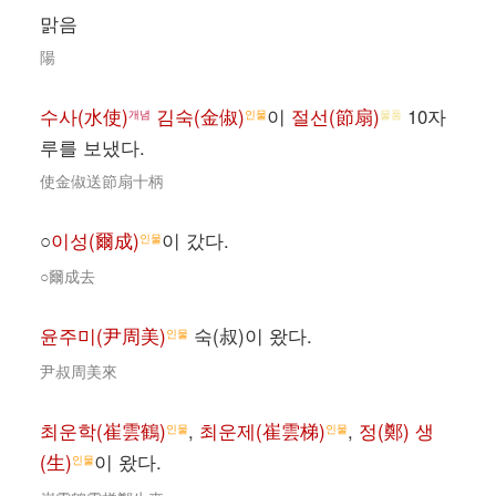
맑음
陽
수사(水使)
김숙(金俶)
이
절선(節扇)
10자
개념
인물
물품
루를 보냈다.
使金俶送節扇十柄
○
이성(爾成)
이 갔다.
인물
○爾成去
윤주미(尹周美)
숙(叔)이 왔다.
인물
尹叔周美來
최운학(崔雲鶴)
,
최운제(崔雲梯)
,
정(鄭) 생
인물
인물
(生)
이 왔다.
인물