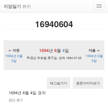
위키
지암일기
Toggl
navig
16940604
1694
년
6
월
4
일
← 이전
다음 →
1694년 6월
1694년 6월
甲戌년 辛未월 庚子일, 양력 1694-07-25
3일
5일
태그숨기기
원문이미지보기
1694년 6월 4일 경자
四日 庚子