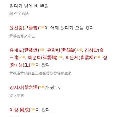
맑다가 낮에 비 뿌림
陽 午間雨洒
윤선증(尹善曾)
이 어제 왔다가 오늘 갔다.
인물
尹善曾昨來今去
윤재도(尹載道)
,
윤학령(尹鶴齡)
,
김삼달(金
인물
인물
三達)
,
최운학(崔雲鶴)
,
최운제(崔雲梯)
,
정
인물
인물
인물
(鄭) 생(生)
이 왔다.
인물
尹載道尹鶴齡金三達崔雲鶴雲梯鄭生來
양지사(梁之泗)
가 왔다.
인물
梁之泗來
이성(爾成)
이 왔다.
인물