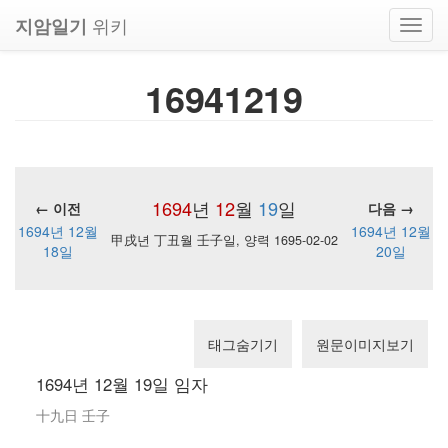
위키
지암일기
Toggl
navig
16941219
1694
년
12
월
19
일
← 이전
다음 →
1694년 12월
1694년 12월
甲戌년 丁丑월 壬子일, 양력 1695-02-02
18일
20일
태그숨기기
원문이미지보기
1694년 12월 19일 임자
十九日 壬子