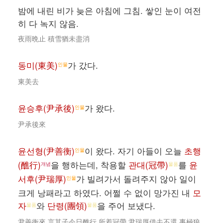
밤에 내린 비가 늦은 아침에 그침. 쌓인 눈이 여전
히 다 녹지 않음.
夜雨晩止 積雪猶未盡消
동미(東美)
가 갔다.
인물
東美去
윤승후(尹承後)
가 왔다.
인물
尹承後來
윤선형(尹善衡)
이 왔다. 자기 아들이 오늘
초행
인물
(醮行)
을 행하는데, 착용할
관대(冠帶)
를
윤
개념
물품
서후(尹瑞厚)
가 빌려가서 돌려주지 않아 일이
인물
크게 낭패라고 하였다. 어쩔 수 없이 망가진 내
모
자
와
단령(團領)
을 주어 보냈다.
물품
물품
尹善衡來 言其子今日醮行 所着冠帶 尹瑞厚借去不還 事極狼