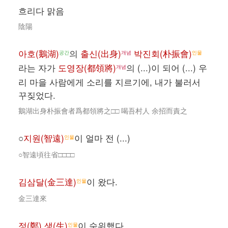
흐리다 맑음
陰陽
아호(鵝湖)
의
출신(出身)
박진회(朴振會)
공간
개념
인물
라는 자가
도영장(都領將)
의 (...)이 되어 (...) 우
개념
리 마을 사람에게 소리를 지르기에, 내가 불러서
꾸짖었다.
鵝湖出身朴振會者爲都領將之□□ 喝吾村人 余招而責之
○
지원(智遠)
이 얼마 전 (...)
인물
○智遠頃往省□□□□
김삼달(金三達)
이 왔다.
인물
金三達來
정(鄭) 생(生)
이 숙위했다.
인물