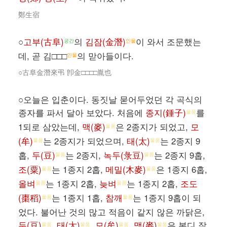
鄭生宿
○
고부(古阜)
의
김잠(金潛)
이 와서 조문했는
공간
인물
데, 곧 김□□□
의 맏아들이다.
인물
○古阜金潛來弔 卽金□□□□胤也
○오늘은 입춘이다. 동짓날 묻어두었던 각 곡식의
종자를 파서 달아 보았다. 처음에
종지(鍾子)
를
물품
1되로 삼았는데,
맥(麥)
은 2종지가 되었고,
모
물품
(牟)
는 2종지가 되었으며,
태(太)
는 2종지 9
물품
물품
홉,
두(豆)
는 2종지,
녹두(彔豆)
는 2종지 9홉,
물품
물품
조(粟)
는 1종지 2홉,
메밀(木麥)
은 1종지 6홉,
물품
물품
올벼
는 1종지 2홉,
늦벼
는 1종지 2홉,
조도
물품
물품
(棗稻)
는 1종지 1홉,
참깨
는 1종지 9홉이 되
물품
물품
었다. 불어난 것의 많고 적음이 같지 않은 까닭은,
두(豆)
,
태(太)
,
모(牟)
,
맥(麥)
은 본디 잘
물품
물품
물품
물품