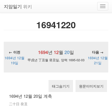
위키
지암일기
Toggl
navig
16941220
1694
년
12
월
20
일
← 이전
다음 →
1694년 12월
1694년 12월
甲戌년 丁丑월 癸丑일, 양력 1695-02-03
19일
21일
태그숨기기
원문이미지보기
1694년 12월 20일 계축
二十日 癸丑