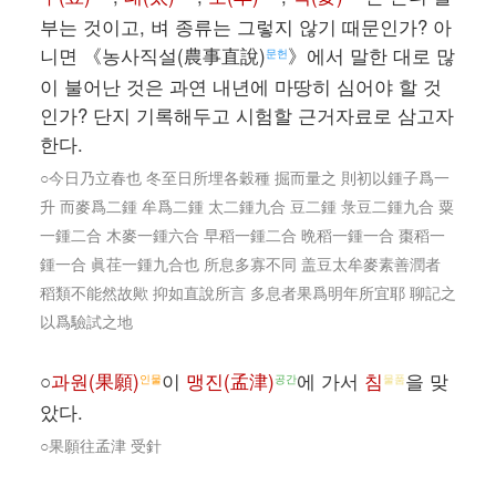
부는 것이고, 벼 종류는 그렇지 않기 때문인가? 아
니면 《농사직설(農事直說)
》에서 말한 대로 많
문헌
이 불어난 것은 과연 내년에 마땅히 심어야 할 것
인가? 단지 기록해두고 시험할 근거자료로 삼고자
한다.
○今日乃立春也 冬至日所埋各穀種 掘而量之 則初以鍾子爲一
升 而麥爲二鍾 牟爲二鍾 太二鍾九合 豆二鍾 彔豆二鍾九合 粟
一鍾二合 木麥一鍾六合 早稻一鍾二合 晩稻一鍾一合 棗稻一
鍾一合 眞荏一鍾九合也 所息多寡不同 盖豆太牟麥素善潤者
稻類不能然故歟 抑如直說所言 多息者果爲明年所宜耶 聊記之
以爲驗試之地
○
과원(果願)
이
맹진(孟津)
에 가서
침
을 맞
인물
공간
물품
았다.
○果願往孟津 受針