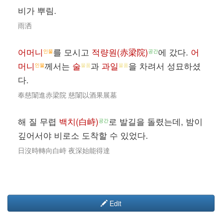
비가 뿌림.
雨洒
어머니
를 모시고
적량원(赤梁院)
에 갔다.
어
인물
공간
머니
께서는
술
과
과일
을 차려서 성묘하셨
인물
물품
물품
다.
奉慈闈進赤梁院 慈闈以酒果展墓
해 질 무렵
백치(白峙)
로 발길을 돌렸는데, 밤이
공간
깊어서야 비로소 도착할 수 있었다.
日沒時轉向白峙 夜深始能得達
Edit