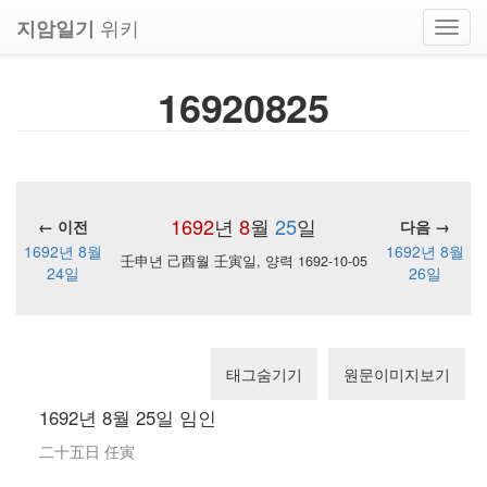
위키
지암일기
Toggl
navig
16920825
1692
년
8
월
25
일
← 이전
다음 →
1692년 8월
1692년 8월
壬申년 己酉월 壬寅일, 양력 1692-10-05
24일
26일
태그숨기기
원문이미지보기
1692년 8월 25일 임인
二十五日 任寅