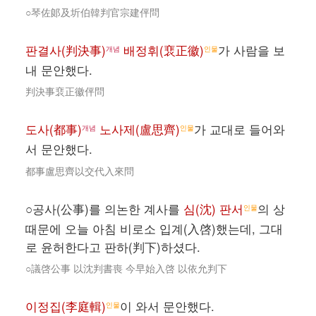
○琴佐郞及圻伯韓判官宗建伻問
판결사(判決事)
배정휘(裵正徽)
가 사람을 보
개념
인물
내 문안했다.
判決事裵正徽伻問
도사(都事)
노사제(盧思齊)
가 교대로 들어와
개념
인물
서 문안했다.
都事盧思齊以交代入來問
○공사(公事)를 의논한 계사를
심(沈) 판서
의 상
인물
때문에 오늘 아침 비로소 입계(入啓)했는데, 그대
로 윤허한다고 판하(判下)하셨다.
○議啓公事 以沈判書喪 今早始入啓 以依允判下
이정집(李庭輯)
이 와서 문안했다.
인물