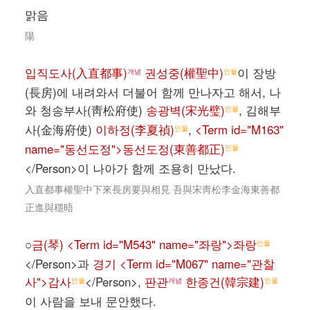
맑음
陽
입직도사(入直都事)
권성중(權聖中)
이 장방
개념
인물
(長房)에 내려와서 더불어 함께 만나자고 해서, 나
와 청송부사(靑松府使)
송광벽(宋光璧)
, 김해부
인물
사(金海府使)
이하정(李夏禎)
,
<Term id="M163"
인물
name="동선도정">동선도정(東善都正)
인물
</Person>이 나아가 함께 조용히 만났다.
入直都事權聖中下來長房要與相見 吾與宋靑松李金海東善都
正進與穩晤
○
금(琴) <Term id="M543" name="좌랑">좌랑
인물
</Person>과
경기 <Term id="M067" name="관찰
사">감사
</Person>,
판관
한종건(韓宗建)
인물
개념
인물
이 사람을 보내 문안했다.