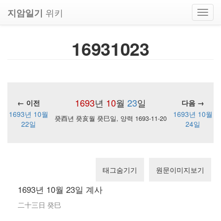
위키
지암일기
Toggl
navig
16931023
1693
년
10
월
23
일
← 이전
다음 →
1693년 10월
1693년 10월
癸酉년 癸亥월 癸巳일, 양력 1693-11-20
22일
24일
태그숨기기
원문이미지보기
1693년 10월 23일 계사
二十三日 癸巳