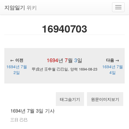
위키
지암일기
Toggl
navig
16940703
1694
년
7
월
3
일
← 이전
다음 →
1694년 7월
1694년 7월
甲戌년 壬申월 己巳일, 양력 1694-08-23
2일
4일
태그숨기기
원문이미지보기
1694년 7월 3일 기사
三日 己巳