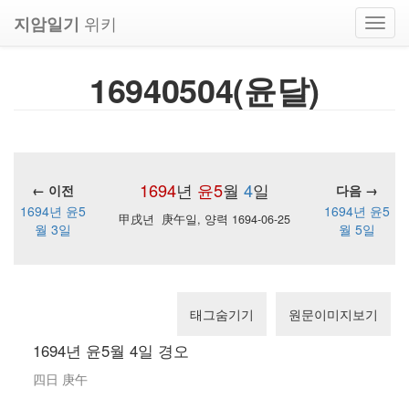
위키
지암일기
Toggl
navig
16940504(윤달)
1694
년
윤5
월
4
일
← 이전
다음 →
1694년 윤5
1694년 윤5
甲戌년 庚午일, 양력 1694-06-25
월 3일
월 5일
태그숨기기
원문이미지보기
1694년 윤5월 4일 경오
四日 庚午