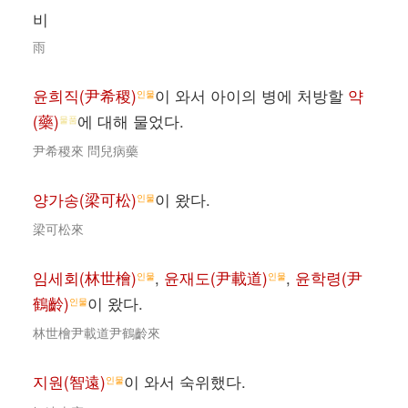
비
雨
윤희직(尹希稷)
이 와서 아이의 병에 처방할
약
인물
(藥)
에 대해 물었다.
물품
尹希稷來 問兒病藥
양가송(梁可松)
이 왔다.
인물
梁可松來
임세회(林世檜)
,
윤재도(尹載道)
,
윤학령(尹
인물
인물
鶴齡)
이 왔다.
인물
林世檜尹載道尹鶴齡來
지원(智遠)
이 와서 숙위했다.
인물