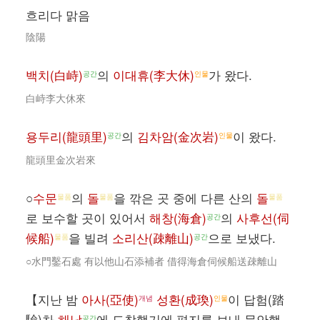
흐리다 맑음
陰陽
백치(白峙)
의
이대휴(李大休)
가 왔다.
공간
인물
白峙李大休來
용두리(龍頭里)
의
김차암(金次岩)
이 왔다.
공간
인물
龍頭里金次岩來
○
수문
의
돌
을 깎은 곳 중에 다른 산의
돌
물품
물품
물품
로 보수할 곳이 있어서
해창(海倉)
의
사후선(伺
공간
候船)
을 빌려
소리산(疎離山)
으로 보냈다.
물품
공간
○水門鑿石處 有以他山石添補者 借得海倉伺候船送疎離山
【지난 밤
아사(亞使)
성환(成瑍)
이 답험(踏
개념
인물
驗)차
해남
에 도착했기에 편지를 보내 문안했
공간