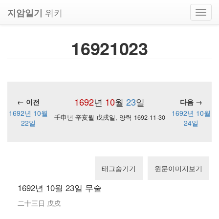
위키
지암일기
Toggl
navig
16921023
1692
년
10
월
23
일
← 이전
다음 →
1692년 10월
1692년 10월
壬申년 辛亥월 戊戌일, 양력 1692-11-30
22일
24일
태그숨기기
원문이미지보기
1692년 10월 23일 무술
二十三日 戊戌