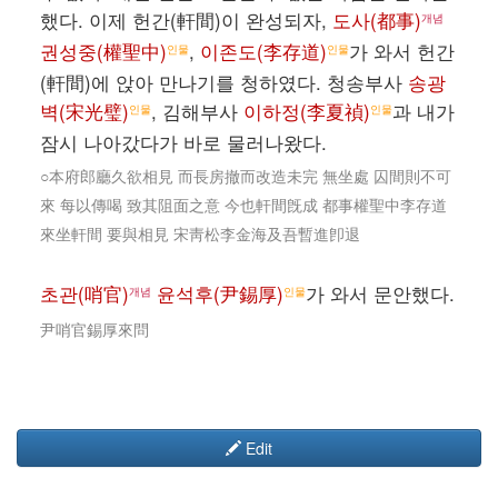
했다. 이제 헌간(軒間)이 완성되자,
도사(都事)
개념
권성중(權聖中)
,
이존도(李存道)
가 와서 헌간
인물
인물
(軒間)에 앉아 만나기를 청하였다. 청송부사
송광
벽(宋光璧)
, 김해부사
이하정(李夏禎)
과 내가
인물
인물
잠시 나아갔다가 바로 물러나왔다.
○本府郎廳久欲相見 而長房撤而改造未完 無坐處 囚間則不可
來 每以傳喝 致其阻面之意 今也軒間旣成 都事權聖中李存道
來坐軒間 要與相見 宋靑松李金海及吾暫進卽退
초관(哨官)
윤석후(尹錫厚)
가 와서 문안했다.
개념
인물
尹哨官錫厚來問
Edit