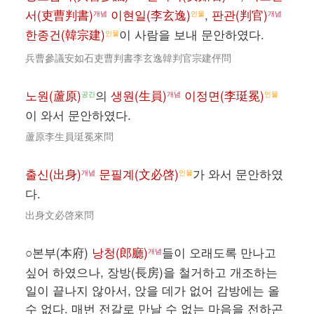
서(吏曹判書)
이현일(李玄逸)
,
판관(判官)
개념
인물
개념
한종건(韓宗建)
이 사람을 보내 문안하였다.
인물
兵曹參議安如石吏曹判書李玄逸韓判官宗建伻問
노원(蘆原)
의
생원(生員)
이정면(李珽冕)
공간
개념
인물
이 와서 문안하였다.
蘆原李生員珽冕來問
출신(出身)
문필계(文必啓)
가 와서 문안하였
개념
인물
다.
出身文必啓來問
○본부(本府)
낭청(郎廳)
들이 오래도록 만나고
개념
싶어 하였으나, 장방(長房)을 철거하고 개조하는
일이 끝나지 않아서, 앉을 데가 없어 감방에는 올
수 없다. 매번 전갈로 만날 수 없는 마음을 전하곤