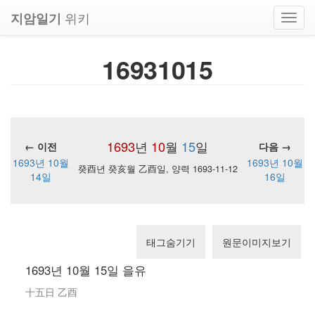
위키
지암일기
Toggl
navig
16931015
1693
년
10
월
15
일
← 이전
다음 →
1693년 10월
1693년 10월
癸酉년 癸亥월 乙酉일, 양력 1693-11-12
14일
16일
태그숨기기
원문이미지보기
1693년 10월 15일 을유
十五日 乙酉