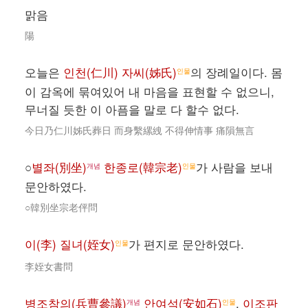
맑음
陽
오늘은
인천(仁川) 자씨(姊氏)
의 장례일이다. 몸
인물
이 감옥에 묶여있어 내 마음을 표현할 수 없으니,
무너질 듯한 이 아픔을 말로 다 할수 없다.
今日乃仁川姊氏葬日 而身繫縲絏 不得伸情事 痛隕無言
○
별좌(別坐)
한종로(韓宗老)
가 사람을 보내
개념
인물
문안하였다.
○韓別坐宗老伻問
이(李) 질녀(姪女)
가 편지로 문안하였다.
인물
李姪女書問
병조참의(兵曹參議)
안여석(安如石)
,
이조판
개념
인물