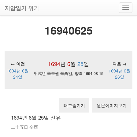
위키
지암일기
Toggl
navig
16940625
1694
년
6
월
25
일
← 이전
다음 →
1694년 6월
1694년 6월
甲戌년 辛未월 辛酉일, 양력 1694-08-15
24일
26일
태그숨기기
원문이미지보기
1694년 6월 25일 신유
二十五日 辛酉