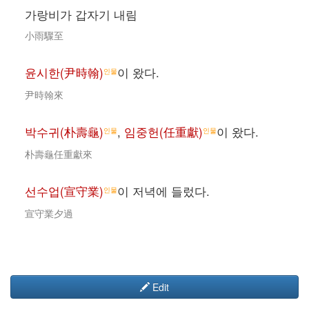
가랑비가 갑자기 내림
小雨驟至
윤시한(尹時翰)
이 왔다.
인물
尹時翰來
박수귀(朴壽龜)
,
임중헌(任重獻)
이 왔다.
인물
인물
朴壽龜任重獻來
선수업(宣守業)
이 저녁에 들렀다.
인물
宣守業夕過
Edit