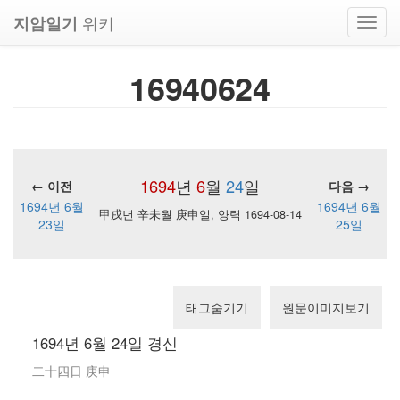
위키
지암일기
Toggl
navig
16940624
1694
년
6
월
24
일
← 이전
다음 →
1694년 6월
1694년 6월
甲戌년 辛未월 庚申일, 양력 1694-08-14
23일
25일
태그숨기기
원문이미지보기
1694년 6월 24일 경신
二十四日 庚申