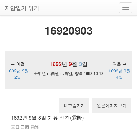
위키
지암일기
Toggl
navig
16920903
1692
년
9
월
3
일
← 이전
다음 →
1692년 9월
1692년 9월
壬申년 己酉월 己酉일, 양력 1692-10-12
2일
4일
태그숨기기
원문이미지보기
1692년 9월 3일 기유 상강(霜降)
三日 己酉 霜降