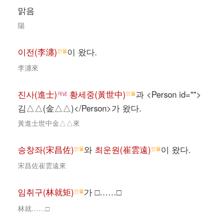
맑음
陽
이전(李瀍)
이 왔다.
인물
李瀍來
진사(進士)
황세중(黃世中)
과 <Person id="">
개념
인물
김△△(金△△)</Person>가 왔다.
黃進士世中金△△來
송창좌(宋昌佐)
와
최운원(崔雲遠)
이 왔다.
인물
인물
宋昌佐崔雲遠來
임취구(林就矩)
가 □……□
인물
林就……□