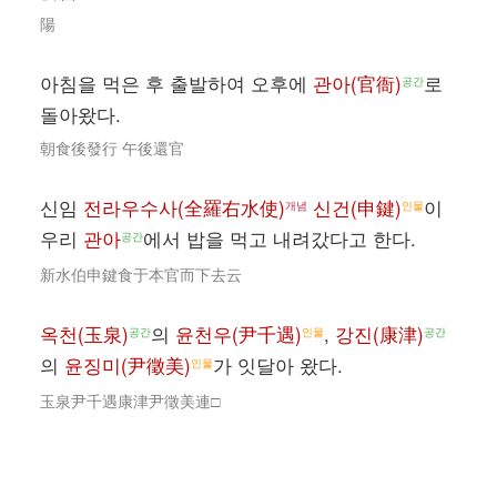
陽
아침을 먹은 후 출발하여 오후에
관아(官衙)
로
공간
돌아왔다.
朝食後發行 午後還官
신임
전라우수사(全羅右水使)
신건(申鍵)
이
개념
인물
우리
관아
에서 밥을 먹고 내려갔다고 한다.
공간
新水伯申鍵食于本官而下去云
옥천(玉泉)
의
윤천우(尹千遇)
,
강진(康津)
공간
인물
공간
의
윤징미(尹徵美)
가 잇달아 왔다.
인물
玉泉尹千遇康津尹徵美連□