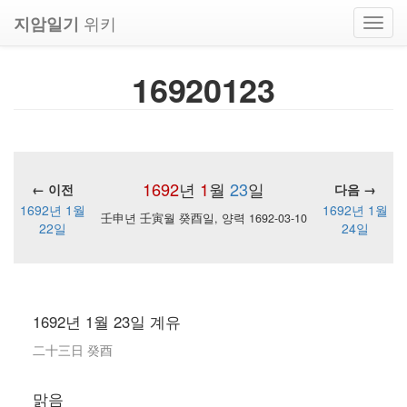
위키
지암일기
Toggl
navig
16920123
1692
년
1
월
23
일
← 이전
다음 →
1692년 1월
1692년 1월
壬申년 壬寅월 癸酉일, 양력 1692-03-10
22일
24일
1692년 1월 23일 계유
二十三日 癸酉
맑음