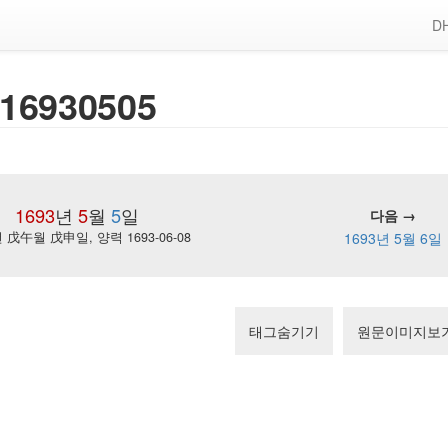
DH
16930505
1693
년
5
월
5
일
다음 →
戊午월 戊申일, 양력 1693-06-08
1693년 5월 6일
태그숨기기
원문이미지보