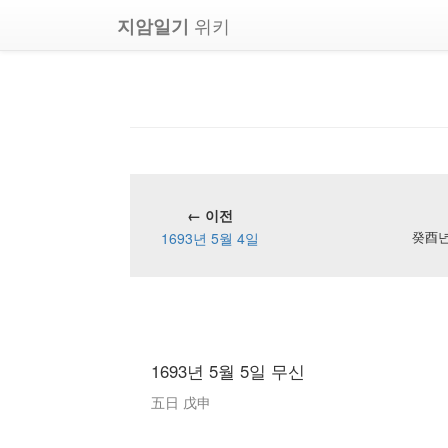
위키
지암일기
← 이전
1693년 5월 4일
癸酉년 
1693년 5월 5일 무신
五日 戊申