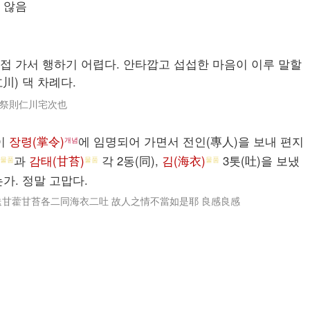
 않음
접 가서 행하기 어렵다. 안타깝고 섭섭한 마음이 이루 말할
川) 댁 차례다.
頭祭則仁川宅次也
이
장령(掌令)
에 임명되어 가면서 전인(專人)을 보내 편지
개념
과
감태(甘苔)
각 2동(同),
김(海衣)
3톳(吐)을 보냈
물품
물품
물품
가. 정말 고맙다.
送甘藿甘苔各二同海衣二吐 故人之情不當如是耶 良感良感