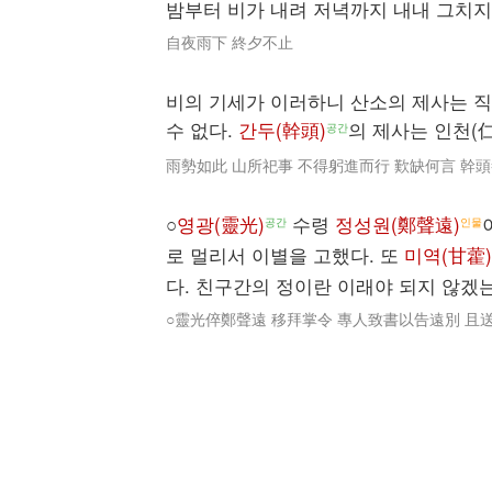
밤부터 비가 내려 저녁까지 내내 그치지
自夜雨下 終夕不止
비의 기세가 이러하니 산소의 제사는 직
수 없다.
간두(幹頭)
의 제사는 인천(仁
공간
雨勢如此 山所祀事 不得躬進而行 歎缺何言 幹
○
영광(靈光)
수령
정성원(鄭聲遠)
공간
인물
로 멀리서 이별을 고했다. 또
미역(甘藿)
다. 친구간의 정이란 이래야 되지 않겠는
○靈光倅鄭聲遠 移拜掌令 專人致書以告遠別 且