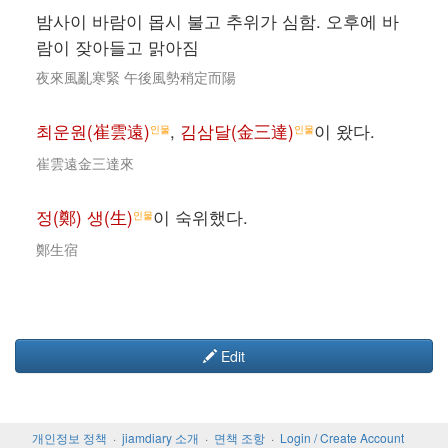
밤사이 바람이 몹시 불고 추위가 심함. 오후에 바
람이 잦아들고 맑아짐
夜來風亂寒緊 午後風勢稍定而陽
최운원(崔雲遠)
,
김삼달(金三達)
이 왔다.
인물
인물
崔雲遠金三達來
정(鄭) 생(生)
이 숙위했다.
인물
鄭生宿
Edit
개인정보 정책
jiamdiary 소개
면책 조항
Login / Create Account