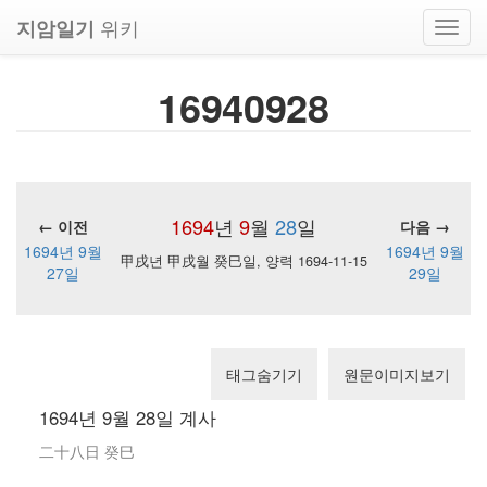
위키
지암일기
Toggl
navig
16940928
1694
년
9
월
28
일
← 이전
다음 →
1694년 9월
1694년 9월
甲戌년 甲戌월 癸巳일, 양력 1694-11-15
27일
29일
태그숨기기
원문이미지보기
1694년 9월 28일 계사
二十八日 癸巳